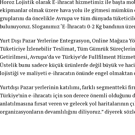
Horoz Lojistik olarak E-ihracat hizmetimiz ile başta mo
ekipmanlar olmak üzere hava yolu ile gitmesi mümkün o
gruplarını da öncelikle Avrupa ve tüm dünyada tüketicil
bulunuyoruz. Sloganımız ‘E-İhracatı 0-2 Kg bandının üzer
Yurt Dışı Pazar Yerlerine Entegrasyon, Online Mağaza 
Tüketiciye İzlenebilir Teslimat, Tüm Gümrük Süreçleri
Getirilmesi, Avrupa’da ve Türkiye’de Fullfilment Hizmet
Üstelik bunu sadece küçük ürünlerde değil büyük ve haci
lojistiği ve maliyeti e-ihracatın önünde engel olmaktan 
Yurtdışı Pazar yerlerinin katılımı, farklı segmentteki f
Türkiye’nin e-ihracatı için son derece önemli olduğunu 
anlatılmasına fırsat veren ve gelecek yol haritalarının ç
organizasyonların devamlılığını diliyoruz.” diyerek söz