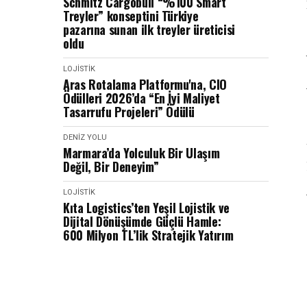
Schmitz Cargobull “%100 Smart
Treyler” konseptini Türkiye
pazarına sunan ilk treyler üreticisi
oldu
LOJISTIK
Aras Rotalama Platformu'na, CIO
Ödülleri 2026’da “En İyi Maliyet
Tasarrufu Projeleri” Ödülü
DENIZ YOLU
Marmara’da Yolculuk Bir Ulaşım
Değil, Bir Deneyim”
LOJISTIK
Kıta Logistics’ten Yeşil Lojistik ve
Dijital Dönüşümde Güçlü Hamle:
600 Milyon TL’lik Stratejik Yatırım