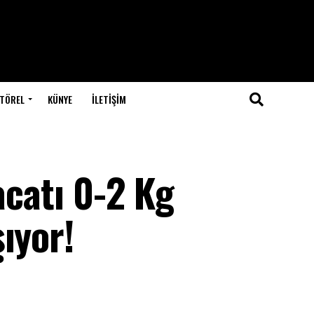
TÖREL
KÜNYE
İLETIŞIM
acatı 0-2 Kg
ıyor!