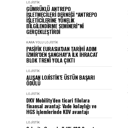
LOJISTIK
GÜMRÜKLÜ ANTREPO
İŞLETMECİLERİ DERNEĞİ “ANTREPO
İŞLETİCİLERİNE YÖNELİK
BİLGİLENDİRME SEMİNERİ”Nİ
GERÇEKLEŞTİRDİ
KARA YOLU
LOJISTIK
PASİFİK EURASIA’DAN TARİHİ ADIM
İZMİR’DEN ŞANGHAY’A İLK İHRACAT
BLOK TRENİ YOLA ÇIKTI
LOJISTIK
ALIŞAN LOJİSTİK’E ÜSTÜN BAŞARI
ÖDÜLÜ
LOJISTIK
DKV Mobility’den ticari filolara
finansal avantaj: Vade kolaylığı ve
HGS işlemlerinde KDV avantajı
LOJISTIK