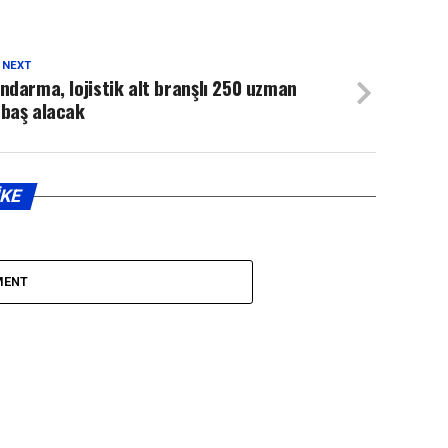
 NEXT
ndarma, lojistik alt branşlı 250 uzman
rbaş alacak
IKE
MENT