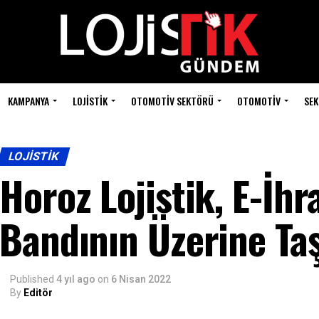
KAMPANYA
LOJISTIK
OTOMOTIV SEKTÖRÜ
OTOMOTIV
SEK
LOJISTIK
Horoz Lojistik, E-İhr
Bandının Üzerine Taş
Published
4 yıl ago
on
6 Nisan 2022
By
Editör