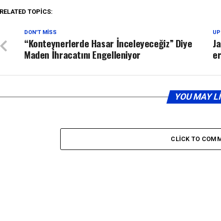
RELATED TOPICS:
DON'T MISS
UP
“Konteynerlerde Hasar İnceleyeceğiz” Diye
Ja
Maden İhracatını Engelleniyor
e
YOU MAY L
CLICK TO COM