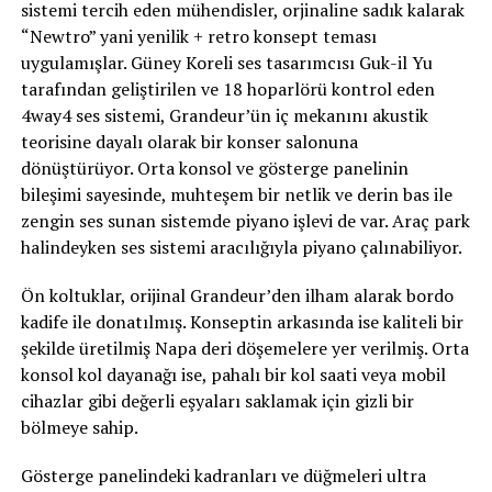
sistemi tercih eden mühendisler, orjinaline sadık kalarak
“Newtro” yani yenilik + retro konsept teması
uygulamışlar. Güney Koreli ses tasarımcısı Guk-il Yu
tarafından geliştirilen ve 18 hoparlörü kontrol eden
4way4 ses sistemi, Grandeur’ün iç mekanını akustik
teorisine dayalı olarak bir konser salonuna
dönüştürüyor. Orta konsol ve gösterge panelinin
bileşimi sayesinde, muhteşem bir netlik ve derin bas ile
zengin ses sunan sistemde piyano işlevi de var. Araç park
halindeyken ses sistemi aracılığıyla piyano çalınabiliyor.
Ön koltuklar, orijinal Grandeur’den ilham alarak bordo
kadife ile donatılmış. Konseptin arkasında ise kaliteli bir
şekilde üretilmiş Napa deri döşemelere yer verilmiş. Orta
konsol kol dayanağı ise, pahalı bir kol saati veya mobil
cihazlar gibi değerli eşyaları saklamak için gizli bir
bölmeye sahip.
Gösterge panelindeki kadranları ve düğmeleri ultra