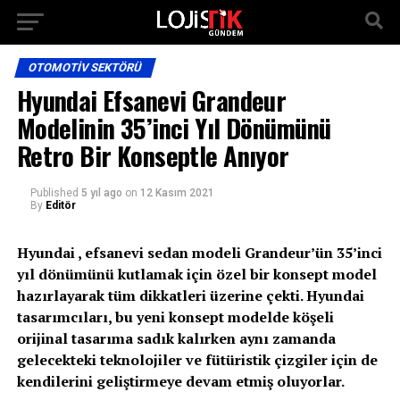
OTOMOTIV SEKTÖRÜ
Hyundai Efsanevi Grandeur
Modelinin 35’inci Yıl Dönümünü
Retro Bir Konseptle Anıyor
Published
5 yıl ago
on
12 Kasım 2021
By
Editör
Hyundai , efsanevi sedan modeli Grandeur’ün 35’inci
yıl dönümünü kutlamak için özel bir konsept model
hazırlayarak tüm dikkatleri üzerine çekti. Hyundai
tasarımcıları, bu yeni konsept modelde köşeli
orijinal tasarıma sadık kalırken aynı zamanda
gelecekteki teknolojiler ve fütüristik çizgiler için de
kendilerini geliştirmeye devam etmiş oluyorlar.