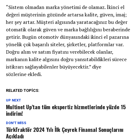
“Sistem olmadan marka yönetimi de olamaz. İkinci el
değeri müşterinin gözünde artarsa kalite, güven, imaj;
her şey artar. Müşteri algısında yaratacağınız bu değer
otomatik olarak güven ve marka bağlılığını beraberinde
getirir. Bugün otomotiv dünyasındaki ikinci el pazarına
yönelik çok başarılı siteler, şirketler, platformlar var.
Doğru alım ve satım fiyatını verebilecek olanlar,
markanın kalite algısını doğru yansıtabildikleri sürece
istikrarı sağlayabilenler büyüyecektir.” diye
sözlerine ekledi.
RELATED TOPICS:
UP NEXT
Multinet Up’tan tüm ekspertiz hizmetlerinde yüzde 15
indirim!
DON'T MISS
TürkTraktör 2024 Yılı İlk Çeyrek Finansal Sonuçlarını
Açıkladı