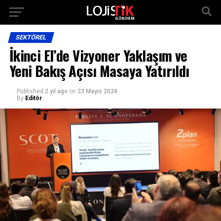
SEKTÖREL
İkinci El’de Vizyoner Yaklaşım ve
Yeni Bakış Açısı Masaya Yatırıldı
Published
2 yıl ago
on
23 Mayıs 2024
By
Editör