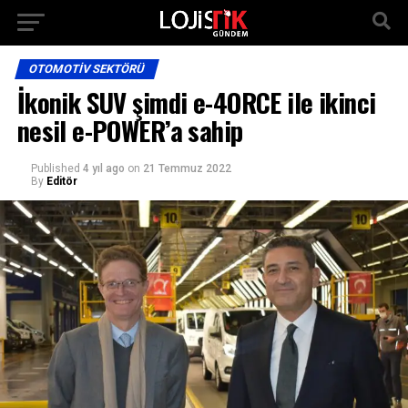
OTOMOTIV SEKTÖRÜ
İkonik SUV şimdi e-4ORCE ile ikinci
nesil e-POWER’a sahip
Published
4 yıl ago
on
21 Temmuz 2022
By
Editör