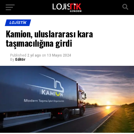
LOJISTIK
Kamion, uluslararası kara
taşımacılığına girdi
Published
2 yıl ago
on
13 Mayıs 2024
By
Editör