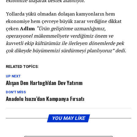
ekibimize ulaşarak destek alabiliyor.”
Yollarda yükü olmadan dolaşan kamyonların hem
ekonomiye hem çevreye büyük zarar verdiğine dikkat
çeken
Adlım
“Ürün geliştirme uzmanlığımız,
operasyonel mükemmeliyete verdiğimiz önem ve
kuvvetli ekip kültürümüz ile ilerleyen dönemlerde pek
çok dikeyde büyümemizi sürdürmeyi planlıyoruz” dedi.
RELATED TOPICS:
UP NEXT
Alışan Den Hartogh’dan Dev Yatırım
DON'T MISS
Anadolu Isuzu’dan Kampanya Fırsatı
YOU MAY LIKE