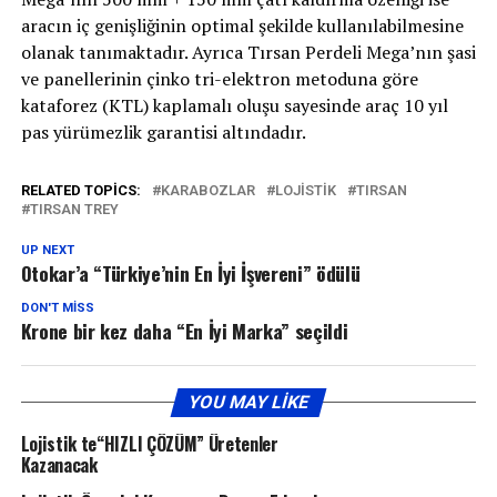
aracın iç genişliğinin optimal şekilde kullanılabilmesine
olanak tanımaktadır. Ayrıca Tırsan Perdeli Mega’nın şasi
ve panellerinin çinko tri-elektron metoduna göre
kataforez (KTL) kaplamalı oluşu sayesinde araç 10 yıl
pas yürümezlik garantisi altındadır.
RELATED TOPICS:
KARABOZLAR
LOJISTIK
TIRSAN
TIRSAN TREY
UP NEXT
Otokar’a “Türkiye’nin En İyi İşvereni” ödülü
DON'T MISS
Krone bir kez daha “En İyi Marka” seçildi
YOU MAY LIKE
Lojistik te“HIZLI ÇÖZÜM” Üretenler
Kazanacak