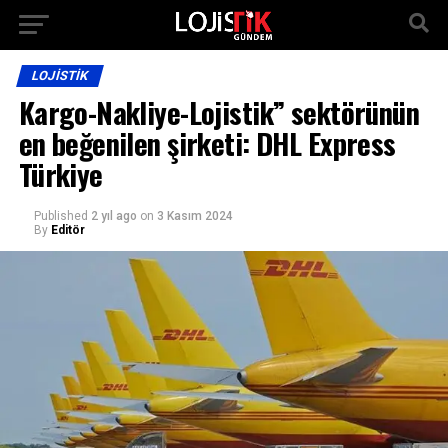
LOJISTIK
Kargo-Nakliye-Lojistik” sektörünün
en beğenilen şirketi: DHL Express
Türkiye
Published
2 yıl ago
on
3 Kasım 2024
By
Editör