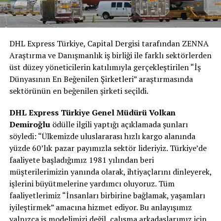
DHL Express Türkiye, Capital Dergisi tarafından ZENNA
Araştırma ve Danışmanlık iş birliği ile farklı sektörlerden
üst düzey yöneticilerin katılımıyla gerçekleştirilen “İş
Dünyasının En Beğenilen Şirketleri” araştırmasında
sektörünün en beğenilen şirketi seçildi.
DHL Express Türkiye Genel Müdürü Volkan
Demiroğlu
ödülle ilgili yaptığı açıklamada şunları
söyledi: “Ülkemizde uluslararası hızlı kargo alanında
yüzde 60’lık pazar payımızla sektör lideriyiz. Türkiye’de
faaliyete başladığımız 1981 yılından beri
müşterilerimizin yanında olarak, ihtiyaçlarını dinleyerek,
işlerini büyütmelerine yardımcı oluyoruz. Tüm
faaliyetlerimiz “İnsanları birbirine bağlamak, yaşamları
iyileştirmek” amacına hizmet ediyor. Bu anlayışımız
yalnızca iş modelimizi değil, çalışma arkadaşlarımız için