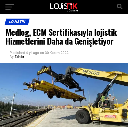
LOJISTIK
Medlog, ECM Sertifikasıyla lojistik
Hizmetlerini Daha da Genişletiyor
Published
4 yıl ago
on
30 Kasım 2022
By
Editör