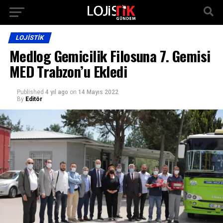
LOJISTIK
Medlog Gemicilik Filosuna 7. Gemisi
MED Trabzon’u Ekledi
Published
4 yıl ago
on
14 Mayıs 2022
By
Editör