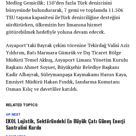
Medlog Gemicilik; 150’den fazla Türk denizcisini
bünyesinde bulundurarak, 7 gemi ve toplamda 11.506
TEU taşıma kapasitesi ileTürk denizciliğine desteğini
sürdürürken, ülkemizin her limanına hizmet
götürebilmek hedefiyle yoluna devam edecek.
Asyaport’taki Bayrak çekim törenine Tekirdağ Valisi Aziz
Yıldırım, Batı Marmara Gümrük ve Dış Ticaret Bölge
Müdürü Temel Akkuş, Asyaport Limanı Yönetim Kurulu
Başkanı Ahmet Soyuer, Büyükşehir Belediye Başkanı
Kadir Albayrak, Süleymanpaşa Kaymakamı Harun Kaya,
Emniyet Müdürü Hakan Fındık, Jandarma Komutanı
Osman Kılıç ve davetliler katıldı.
RELATED TOPICS:
UP NEXT
EKOL Lojistik, Sektöründeki En Büyük Çatı Güneş Enerji
Santralini Kurdu