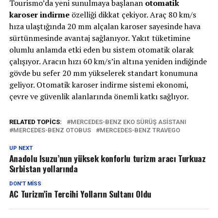
Tourismo’da yeni sunulmaya başlanan
otomatik
karoser indirme
özelliği dikkat çekiyor. Araç 80 km/s
hıza ulaştığında 20 mm alçalan karoser sayesinde hava
sürtünmesinde avantaj sağlanıyor. Yakıt tüketimine
olumlu anlamda etki eden bu sistem otomatik olarak
çalışıyor. Aracın hızı 60 km/s’in altına yeniden indiğinde
gövde bu sefer 20 mm yükselerek standart konumuna
geliyor. Otomatik karoser indirme sistemi ekonomi,
çevre ve güvenlik alanlarında önemli katkı sağlıyor.
RELATED TOPICS:
MERCEDES-BENZ EKO SÜRÜŞ ASISTANI
MERCEDES-BENZ OTOBUS
MERCEDES-BENZ TRAVEGO
UP NEXT
Anadolu Isuzu’nun yüksek konforlu turizm aracı Turkuaz
Sırbistan yollarında
DON'T MISS
AC Turizm’in Tercihi Yolların Sultanı Oldu