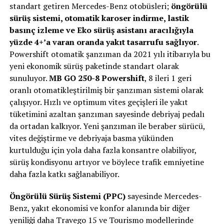
standart getiren Mercedes-Benz otobüsleri;
öngörülü
sürüş sistemi, otomatik karoser indirme, lastik
basınç izleme ve Eko sürüş asistanı aracılığıyla
yüzde 4+’a varan oranda yakıt tasarrufu sağlıyor
.
Powershift otomatik şanzıman da 2021 yılı itibarıyla bu
yeni ekonomik sürüş paketinde standart olarak
sunuluyor.
MB GO 250-8 Powershift
, 8 ileri 1 geri
oranlı otomatikleştirilmiş bir şanzıman sistemi olarak
çalışıyor. Hızlı ve optimum vites geçişleri ile yakıt
tüketimini azaltan şanzıman sayesinde debriyaj pedalı
da ortadan kalkıyor. Yeni şanzıman ile beraber sürücü,
vites değiştirme ve debriyaja basma yükünden
kurtulduğu için yola daha fazla konsantre olabiliyor,
sürüş kondisyonu artıyor ve böylece trafik emniyetine
daha fazla katkı sağlanabiliyor.
Öngörülü Sürüş Sistemi (PPC)
sayesinde Mercedes-
Benz, yakıt ekonomisi ve konfor alanında bir diğer
yeniliği daha Travego 15 ve Tourismo modellerinde