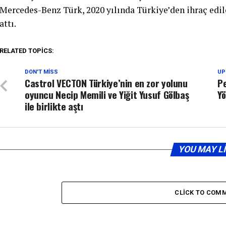
Mercedes-Benz Türk, 2020 yılında Türkiye’den ihraç edi
attı.
RELATED TOPICS:
DON'T MISS
UP
Castrol VECTON Türkiye’nin en zor yolunu
Pe
oyuncu Necip Memili ve Yiğit Yusuf Gölbaş
Yö
ile birlikte aştı
YOU MAY L
CLICK TO COM