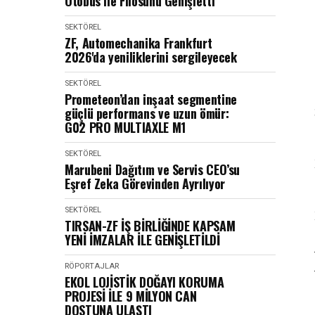
Otobüs ile Filosunu Genişletti
SEKTÖREL
ZF, Automechanika Frankfurt
2026'da yeniliklerini sergileyecek
SEKTÖREL
Prometeon’dan inşaat segmentine
güçlü performans ve uzun ömür:
G02 PRO MULTIAXLE M1
SEKTÖREL
Marubeni Dağıtım ve Servis CEO’su
Eşref Zeka Görevinden Ayrılıyor
SEKTÖREL
TIRSAN-ZF İŞ BİRLİĞİNDE KAPSAM
YENİ İMZALAR İLE GENİŞLETİLDİ
RÖPORTAJLAR
EKOL LOJİSTİK DOĞAYI KORUMA
PROJESİ İLE 9 MİLYON CAN
DOSTUNA ULAŞTI