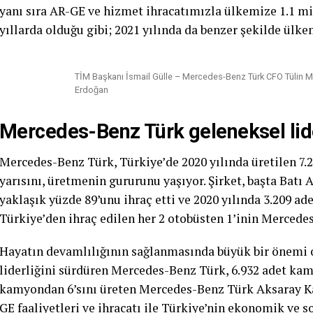
yanı sıra AR-GE ve hizmet ihracatımızla ülkemize 1.1 mi
yıllarda olduğu gibi; 2021 yılında da benzer şekilde ülk
TİM Başkanı İsmail Gülle – Mercedes-Benz Türk CFO Tül
Erdoğan
Mercedes-Benz Türk geleneksel lide
Mercedes-Benz Türk, Türkiye’de 2020 yılında üretilen 7.2
yarısını, üretmenin gururunu yaşıyor. Şirket, başta Batı
yaklaşık yüzde 89’unu ihraç etti ve 2020 yılında 3.209 ad
Türkiye’den ihraç edilen her 2 otobüsten 1’inin Mercede
Hayatın devamlılığının sağlanmasında büyük bir önemi 
liderliğini sürdüren Mercedes-Benz Türk, 6.932 adet kamy
kamyondan 6’sını üreten Mercedes-Benz Türk Aksaray Ka
GE faaliyetleri ve ihracatı ile Türkiye’nin ekonomik ve 