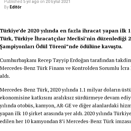
Published
5 yıl ago
on
20 Eylül 2021
By
Editör
Türkiye’de 2020 yılında en fazla ihracat yapan ilk
Türk, Türkiye İhracatçılar Meclisi’nin düzenlediği 
Şampiyonları Ödül Töreni”nde ödülüne kavuştu.
Cumhurbaşkanı Recep Tayyip Erdoğan tarafından takdim
Mercedes-Benz Türk Finans ve Kontrolden Sorumlu İcra
aldı.
Mercedes-Benz Türk, 2020 yılında 1.1 milyar doların üst
ekonomisine katkısını aralıksız sürdürmeye devam ediy
yılında otobüs, kamyon, AR-GE ve diğer alanlardaki hizmet
yapan ilk 10 şirket arasında yer aldı. 2020 yılında Türkiy
edilen her 10 kamyondan 8’i Mercedes-Benz Türk imzasın