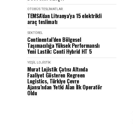
OTOBÜS
TESLIMATLAR
TEMSA’dan Litvanya’ya 15 elektrikli
araç teslimatı
SEKTÖREL
Continental’den Bölgesel
Taşımacılığa Yüksek Performanslı
Yeni Lastik: Conti Hybrid HT 5
YEŞIL LOJISTIK
Murat Lojistik Çatısı Altında
Faaliyet Gösteren Regreen
Logistics, Türkiye Çevre
Ajansı’ndan Yetki Alan İlk Operatör
Oldu