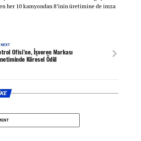
len her 10 kamyondan 8’inin üretimine de imza
 NEXT
trol Ofisi’ne, İşveren Markası
netiminde Küresel Ödül
IKE
MENT