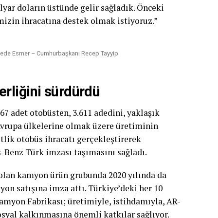
lyar doların üstünde gelir sağladık. Önceki
emizin ihracatına destek olmak istiyoruz.”
in Mede Esmer – Cumhurbaşkanı Recep Tayyip
rliğini sürdürdü
67 adet otobüsten, 3.611 adedini, yaklaşık
 Avrupa ülkelerine olmak üzere üretiminin
etlik otobüs ihracatı gerçekleştirerek
s-Benz Türk imzası taşımasını sağladı.
olan kamyon ürün grubunda 2020 yılında da
on satışına imza attı. Türkiye’deki her 10
myon Fabrikası; üretimiyle, istihdamıyla, AR-
sosyal kalkınmasına önemli katkılar sağlıyor.