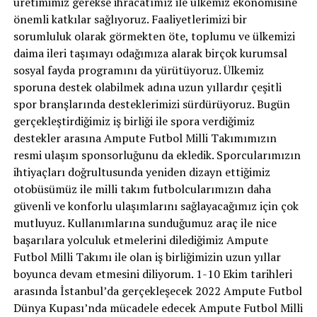
üretimimiz gerekse ihracatımız ile ülkemiz ekonomisine
önemli katkılar sağlıyoruz. Faaliyetlerimizi bir
sorumluluk olarak görmekten öte, toplumu ve ülkemizi
daima ileri taşımayı odağımıza alarak birçok kurumsal
sosyal fayda programını da yürütüyoruz. Ülkemiz
sporuna destek olabilmek adına uzun yıllardır çeşitli
spor branşlarında desteklerimizi sürdürüyoruz. Bugün
gerçekleştirdiğimiz iş birliği ile spora verdiğimiz
destekler arasına Ampute Futbol Milli Takımımızın
resmi ulaşım sponsorluğunu da ekledik. Sporcularımızın
ihtiyaçları doğrultusunda yeniden dizayn ettiğimiz
otobüsümüz ile milli takım futbolcularımızın daha
güvenli ve konforlu ulaşımlarını sağlayacağımız için çok
mutluyuz. Kullanımlarına sunduğumuz araç ile nice
başarılara yolculuk etmelerini dilediğimiz Ampute
Futbol Milli Takımı ile olan iş birliğimizin uzun yıllar
boyunca devam etmesini diliyorum. 1-10 Ekim tarihleri
arasında İstanbul’da gerçekleşecek 2022 Ampute Futbol
Dünya Kupası’nda mücadele edecek Ampute Futbol Milli