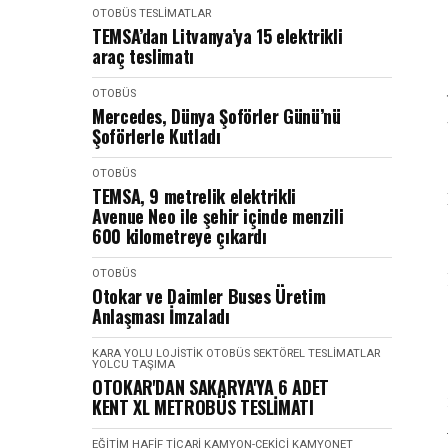
OTOBÜS
TESLIMATLAR
TEMSA’dan Litvanya’ya 15 elektrikli
araç teslimatı
OTOBÜS
Mercedes, Dünya Şoförler Günü’nü
Şoförlerle Kutladı
OTOBÜS
TEMSA, 9 metrelik elektrikli
Avenue Neo ile şehir içinde menzili
600 kilometreye çıkardı
OTOBÜS
Otokar ve Daimler Buses Üretim
Anlaşması İmzaladı
KARA YOLU
LOJISTIK
OTOBÜS
SEKTÖREL
TESLIMATLAR
YOLCU TAŞIMA
OTOKAR'DAN SAKARYA'YA 6 ADET
KENT XL METROBÜS TESLİMATI
EĞITIM
HAFIF TICARI
KAMYON-ÇEKICI
KAMYONET