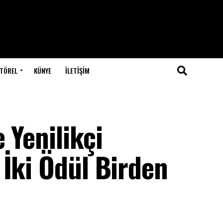
TÖREL
KÜNYE
İLETIŞIM
 Yenilikçi
 İki Ödül Birden