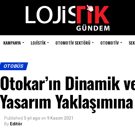
KAMPANYA
LOJISTIK
OTOMOTIV SEKTÖRÜ
OTOMOTIV
SEK
OTOBÜS
Otokar’ın Dinamik ve
Yasarım Yaklaşımına
Published
5 yıl ago
on
9 Kasım 2021
By
Editör