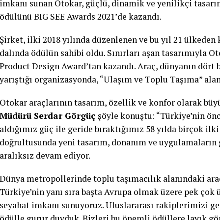
imkanı sunan Otokar, güçlü, dinamik ve yenilikçi tasarım
ödülünü BIG SEE Awards 2021’de kazandı.
Şirket, ilki 2018 yılında düzenlenen ve bu yıl 21 ülkeden
dalında ödülün sahibi oldu. Sınırları aşan tasarımıyla O
Product Design Award’tan kazandı. Araç, dünyanın dört b
yarıştığı organizasyonda, “Ulaşım ve Toplu Taşıma” alan
Otokar araçlarının tasarım, özellik ve konfor olarak büy
Müdürü Serdar Görgüç
şöyle konuştu: “Türkiye’nin önc
aldığımız güç ile geride bıraktığımız 58 yılda birçok ilki
doğrultusunda yeni tasarım, donanım ve uygulamaların 
aralıksız devam ediyor.
Dünya metropollerinde toplu taşımacılık alanındaki araç
Türkiye’nin yanı sıra başta Avrupa olmak üzere pek çok 
seyahat imkanı sunuyoruz. Uluslararası rakiplerimizi ge
ödülle gurur duyduk. Bizleri bu önemli ödüllere layık gö