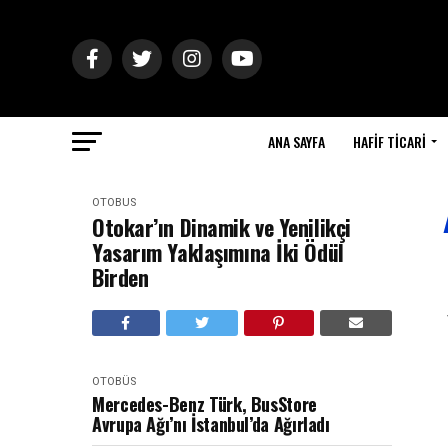
ANA SAYFA
HAFIF TICARI
OTOBÜS
Otokar’ın Dinamik ve Yenilikçi
Yasarım Yaklaşımına İki Ödül
Birden
OTOBÜS
Mercedes-Benz Türk, BusStore
Avrupa Ağı’nı İstanbul’da Ağırladı