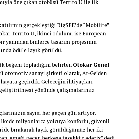
ıyla öne çıkan otobüsü Territo U ile ilk
 katılımın gerçekleştiği BigSEE’de “Mobilite”
tokar Territo U, ikinci ödülünü ise European
ir yanından binlerce tasarım projesinin
ında ödüle layık görüldü.
ük beğeni topladığını belirten
Otokar Genel
ü otomotiv sanayi şirketi olarak, Ar-Ge’den
 hayata geçirdik. Geleceğin ihtiyaçları
geliştirilmesi yönünde çalışmalarımız
larımızın sayısı her geçen gün artıyor.
ülkede milyonlarca yolcuya konforlu, güvenli
ride bırakarak layık görüldüğümüz her iki
ren, emeği geçen herkese teşekkür ederiz” dedi.