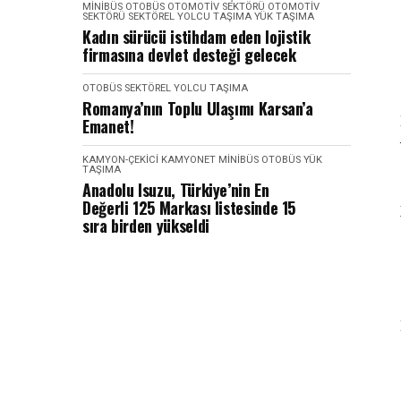
MINIBÜS
OTOBÜS
OTOMOTIV SEKTÖRÜ
OTOMOTIV
SEKTÖRÜ
SEKTÖREL
YOLCU TAŞIMA
YÜK TAŞIMA
Kadın sürücü istihdam eden lojistik
firmasına devlet desteği gelecek
OTOBÜS
SEKTÖREL
YOLCU TAŞIMA
Romanya’nın Toplu Ulaşımı Karsan’a
Emanet!
KAMYON-ÇEKICI
KAMYONET
MINIBÜS
OTOBÜS
YÜK
TAŞIMA
Anadolu Isuzu, Türkiye’nin En
Değerli 125 Markası listesinde 15
sıra birden yükseldi