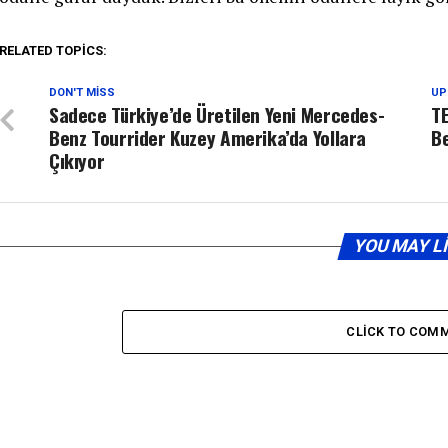
RELATED TOPICS:
DON'T MISS
UP
Sadece Türkiye’de Üretilen Yeni Mercedes-
TE
Benz Tourrider Kuzey Amerika’da Yollara
Be
Çıkıyor
YOU MAY L
CLICK TO COM