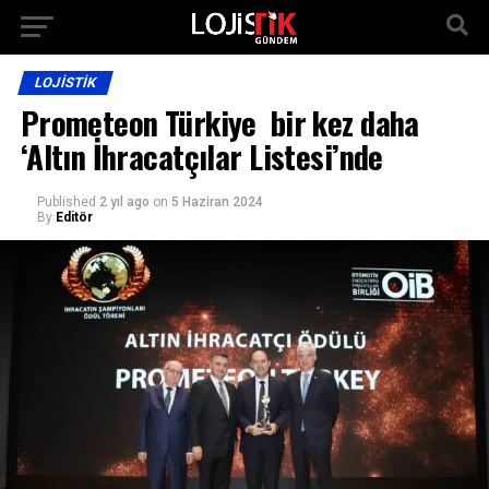
LOJISTIK
Prometeon Türkiye bir kez daha
‘Altın İhracatçılar Listesi’nde
Published
2 yıl ago
on
5 Haziran 2024
By
Editör