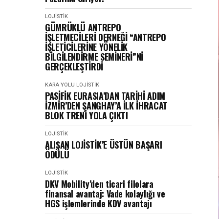
LOJISTIK
GÜMRÜKLÜ ANTREPO
İŞLETMECİLERİ DERNEĞİ “ANTREPO
İŞLETİCİLERİNE YÖNELİK
BİLGİLENDİRME SEMİNERİ”Nİ
GERÇEKLEŞTİRDİ
KARA YOLU
LOJISTIK
PASİFİK EURASIA’DAN TARİHİ ADIM
İZMİR’DEN ŞANGHAY’A İLK İHRACAT
BLOK TRENİ YOLA ÇIKTI
LOJISTIK
ALIŞAN LOJİSTİK’E ÜSTÜN BAŞARI
ÖDÜLÜ
LOJISTIK
DKV Mobility’den ticari filolara
finansal avantaj: Vade kolaylığı ve
HGS işlemlerinde KDV avantajı