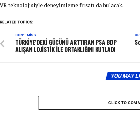
VR teknolojisiyle deneyimleme fırsatı da bulacak.
RELATED TOPICS:
DON'T MISS
UP
TÜRKİYE’DEKİ GÜCÜNÜ ARTTIRAN PSA BDP
Sc
ALIŞAN LOJİSTİK İLE ORTAKLIĞINI KUTLADI
YOU MAY L
CLICK TO COM