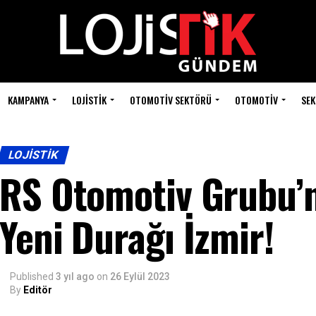
KAMPANYA
LOJISTIK
OTOMOTIV SEKTÖRÜ
OTOMOTIV
SEK
LOJISTIK
RS Otomotiv Grubu’n
Yeni Durağı İzmir!
Published
3 yıl ago
on
26 Eylül 2023
By
Editör