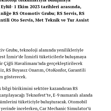
Eylül- 1 Ekim 2023 tarihleri arasında,
nliğe RS Otomotiv Grubu; RS Servis, RS
tili Oto Servis, Met Teknik ve Tur Assist
v Grubu, teknoloji alanında yenilikleriyle
est İzmir’de İzmirli tüketicilerle buluşmaya
mir Çiğli Havalimanı’nda gerçekleştirilecek
iz, RS Boyasız Onarım, OtoKonfor, Garantili
ım gösterecek.
k bilgi birikimini sektöre kazandıran RS
karşılayacağı Teknofest’te, E-9 numaralı alanda
zümlerini tüketiciyle buluşturacak. Otomobil
i yerinde incelerken, Car Mechanic Simulator’ü