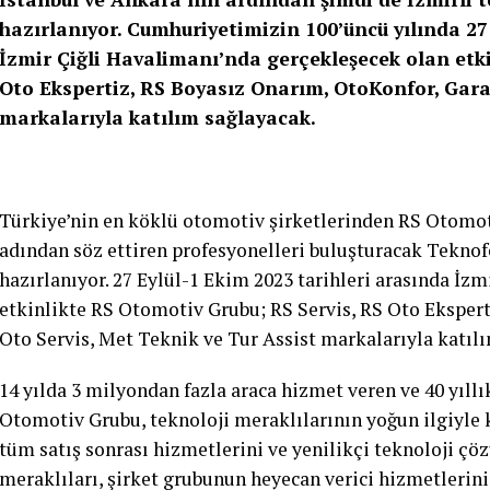
hazırlanıyor. Cumhuriyetimizin 100’üncü yılında 27 
İzmir Çiğli Havalimanı’nda gerçekleşecek olan etki
Oto Ekspertiz, RS Boyasız Onarım, OtoKonfor, Garan
markalarıyla katılım sağlayacak.
Türkiye’nin en köklü otomotiv şirketlerinden RS Otomoti
adından söz ettiren profesyonelleri buluşturacak Teknof
hazırlanıyor. 27 Eylül-1 Ekim 2023 tarihleri arasında İz
etkinlikte RS Otomotiv Grubu; RS Servis, RS Oto Ekspert
Oto Servis, Met Teknik ve Tur Assist markalarıyla katıl
14 yılda 3 milyondan fazla araca hizmet veren ve 40 yıllı
Otomotiv Grubu, teknoloji meraklılarının yoğun ilgiyle 
tüm satış sonrası hizmetlerini ve yenilikçi teknoloji çö
meraklıları, şirket grubunun heyecan verici hizmetlerin