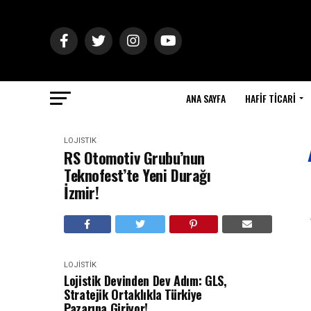
ANA SAYFA
HAFIF TICARI
LOJISTIK
RS Otomotiv Grubu’nun
Teknofest’te Yeni Durağı
İzmir!
LOJISTIK
Lojistik Devinden Dev Adım: GLS,
Stratejik Ortaklıkla Türkiye
Pazarına Giriyor!