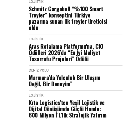
LOJISTIK
Schmitz Cargobull “%100 Smart
Treyler” konseptini Türkiye
pazarına sunan ilk treyler üreticisi
oldu
LOJISTIK
Aras Rotalama Platformu'na, CIO
Ödülleri 2026’da “En İyi Maliyet
Tasarrufu Projeleri” Ödülü
DENIZ YOLU
Marmara’da Yolculuk Bir Ulaşım
Değil, Bir Deneyim”
LOJISTIK
Kıta Logistics’ten Yeşil Lojistik ve
Dijital Dönüşümde Güçlü Hamle:
600 Milyon TL’lik Stratejik Yatırım