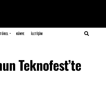
TÖREL
KÜNYE
İLETIŞIM
un Teknofest’te