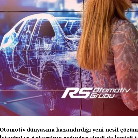
Otomotiv dünyasına kazandırdığı yeni nesil çözüm
İstanbul ve Ankara’nın ardından şimdi de İzmirli t