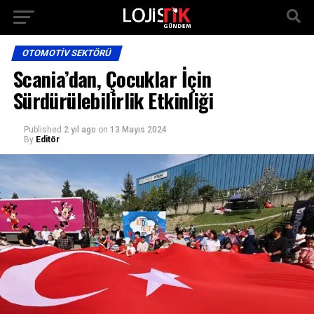
OTOMOTIV SEKTÖRÜ
Scania’dan, Çocuklar İçin
Sürdürülebilirlik Etkinliği
Published
2 yıl ago
on
13 Mayıs 2024
By
Editör