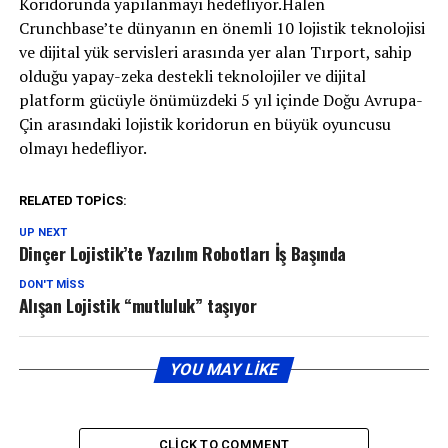
Koridorunda yapılanmayı hedefliyor.Halen
Crunchbase’te dünyanın en önemli 10 lojistik teknolojisi
ve dijital yük servisleri arasında yer alan Tırport, sahip
olduğu yapay-zeka destekli teknolojiler ve dijital
platform gücüyle önümüzdeki 5 yıl içinde Doğu Avrupa-
Çin arasındaki lojistik koridorun en büyük oyuncusu
olmayı hedefliyor.
RELATED TOPICS:
UP NEXT
Dinçer Lojistik’te Yazılım Robotları İş Başında
DON'T MISS
Alışan Lojistik “mutluluk” taşıyor
YOU MAY LIKE
CLICK TO COMMENT