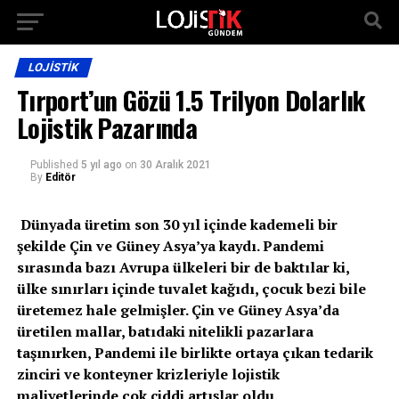
LOJISTIK
Tırport’un Gözü 1.5 Trilyon Dolarlık
Lojistik Pazarında
Published
5 yıl ago
on
30 Aralık 2021
By
Editör
Dünyada üretim son 30 yıl içinde kademeli bir
şekilde Çin ve Güney Asya’ya kaydı. Pandemi
sırasında bazı Avrupa ülkeleri bir de baktılar ki,
ülke sınırları içinde tuvalet kağıdı, çocuk bezi bile
üretemez hale gelmişler. Çin ve Güney Asya’da
üretilen mallar, batıdaki nitelikli pazarlara
taşınırken, Pandemi ile birlikte ortaya çıkan tedarik
zinciri ve konteyner krizleriyle lojistik
maliyetlerinde çok ciddi artışlar oldu.