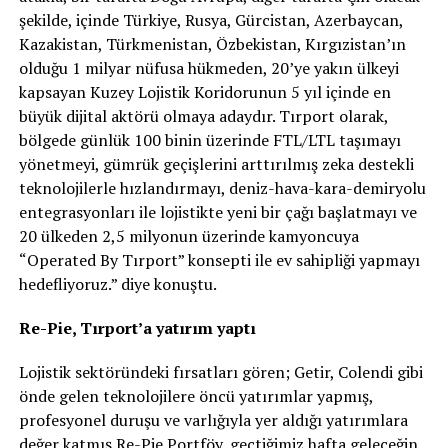
şekilde, içinde Türkiye, Rusya, Gürcistan, Azerbaycan,
Kazakistan, Türkmenistan, Özbekistan, Kırgızistan’ın
olduğu 1 milyar nüfusa hükmeden, 20’ye yakın ülkeyi
kapsayan Kuzey Lojistik Koridorunun 5 yıl içinde en
büyük dijital aktörü olmaya adaydır. Tırport olarak,
bölgede günlük 100 binin üzerinde FTL/LTL taşımayı
yönetmeyi, gümrük geçişlerini arttırılmış zeka destekli
teknolojilerle hızlandırmayı, deniz-hava-kara-demiryolu
entegrasyonları ile lojistikte yeni bir çağı başlatmayı ve
20 ülkeden 2,5 milyonun üzerinde kamyoncuya
“Operated By Tırport” konsepti ile ev sahipliği yapmayı
hedefliyoruz.” diye konuştu.
Re-Pie, Tırport’a yatırım yaptı
Lojistik sektöründeki fırsatları gören; Getir, Colendi gibi
önde gelen teknolojilere öncü yatırımlar yapmış,
profesyonel duruşu ve varlığıyla yer aldığı yatırımlara
değer katmış Re-Pie Portföy, geçtiğimiz hafta geleceğin