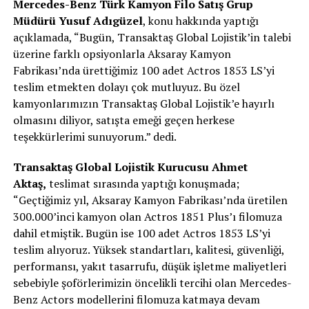
Mercedes-Benz Türk Kamyon Filo Satış
Grup
M
ü
d
ü
r
ü
Yusuf Adıgüzel
, konu hakkında yaptığı
açıklamada, “Bugün, Transaktaş Global Lojistik’in talebi
üzerine farklı opsiyonlarla Aksaray Kamyon
Fabrikası’nda ürettiğimiz 100 adet Actros 1853 LS’yi
teslim etmekten dolayı çok mutluyuz. Bu özel
kamyonlarımızın Transaktaş Global Lojistik’e hayırlı
olmasını diliyor, satışta emeği geçen herkese
teşekkürlerimi sunuyorum.” dedi.
Transaktaş
Global Lojistik Kurucusu Ahmet
Akta
ş
,
teslimat sırasında yaptığı konuşmada;
“Geçtiğimiz yıl, Aksaray Kamyon Fabrikası’nda üretilen
300.000’inci kamyon olan Actros 1851 Plus’ı filomuza
dahil etmiştik. Bugün ise 100 adet Actros 1853 LS’yi
teslim alıyoruz. Yüksek standartları, kalitesi, güvenliği,
performansı, yakıt tasarrufu, düşük işletme maliyetleri
sebebiyle şoförlerimizin öncelikli tercihi olan Mercedes-
Benz Actors modellerini filomuza katmaya devam