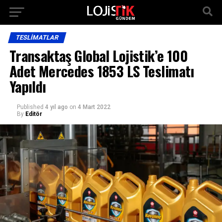
TESLIMATLAR
Transaktaş Global Lojistik’e 100
Adet Mercedes 1853 LS Teslimatı
Yapıldı
Published
4 yıl ago
on
4 Mart 2022
By
Editör