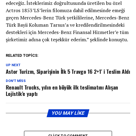
edeceğiz. İsteklerimiz doğrultusunda üretilen bu özel
Actros 1853’LS’lerin filomuza dahil edilmesinde emeği
geçen Mercedes-Benz Türk yetkililerine, Mercedes-Benz
Türk Bayii Koluman Tarsus’a ve kredilendirilmesindeki
destekleri için Mercedes-Benz Finansal Hizmetler’e tüm
şirketimiz adına çok teşekkür ederim.” şeklinde konuştu.
RELATED TOPICS:
UP NEXT
Astor Turizm, Siparişinin İlk 5 Travgo 16 2+1′ i Teslim Aldı
DON'T MISS
Renault Trucks, yılın en büyük ilk teslimatını Alışan
Lojistik’e yaptı
YOU MAY LIKE
CLICK TO COMMENT