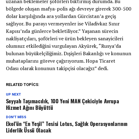
uzanan beklemeler şoförleri bıktırmış durumda. Bu
bölgede oluşan mafya-polis ağı devreye girerek 300-500
dolar karşılığında ara yollardan Gürcistan’a geçiş
sağlıyor. Bu parayı vermeyenler ise Viladivkaz Sınır
Kapısı’nda günlerce bekletiliyor.” Yaşanan sürecin
nakliyatçıları, şoförleri ve ürün bekleyen sanayicileri
olumsuz etkilediğini vurgulayan Akyürek, “Rusya’da
bulunan büyükelçiliğimiz. Dışişleri Bakanlığı ve konunun
muhataplarını göreve çağırıyorum. Hopa Ticaret
Odası olarak konunun takipçisi olacağız” dedi.
RELATED TOPICS:
UP NEXT
Seyyah Taşımacılık, 100 Yeni MAN Çekiciyle Avrupa
Hizmet Ağını Büyüttü
DON'T MISS
Ekol’ün “En Yeşil” Tesisi Lotus, Sağlık Operasyonlarının
Liderlik Üssü Olacak