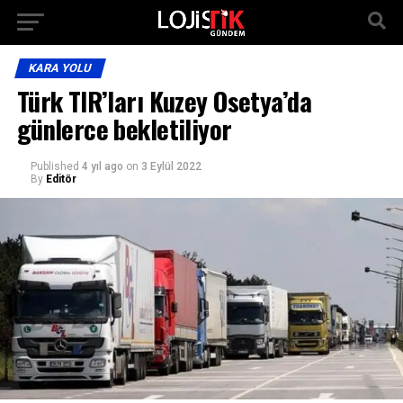
KARA YOLU
Türk TIR’ları Kuzey Osetya’da
günlerce bekletiliyor
Published
4 yıl ago
on
3 Eylül 2022
By
Editör