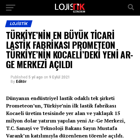
LOJISTIK
TÜRKİYE’NİN EN BÜYÜK TİCARİ
LASTİK FABRİKASI PROMETEON
TÜRKİYE’NİN KOCAELİ’DEKİ YENİ AR-
GE MERKEZİ AÇILDI
Published
5 yıl ago
on
9 Eylül 2021
By
Editör
Dünyanın endüstriyel lastik odaklı tek şirketi
Prometeon’un, Türkiye’nin ilk lastik fabrikası
Kocaeli üretim tesisinde yer alan ve yaklaşık 15
milyon dolar yatırım yapılan yeni Ar-Ge Merkezi,
T.C. Sanayi ve Teknoloji Bakanı Sayın Mustafa
Varank’ın katılımıyla düzenlenen törenle açıldı.