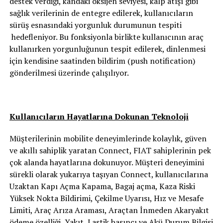
destek verdiği, kandaki oksijen seviyesi, kalp atışı gibi
sağlık verilerinin de entegre edilerek, kullanıcıların
sürüş esnasındaki yorgunluk durumunun tespiti
hedefleniyor. Bu fonksiyonla birlikte kullanıcının araç
kullanırken yorgunluğunun tespit edilerek, dinlenmesi
için kendisine saatinden bildirim (push notification)
gönderilmesi üzerinde çalışılıyor.
Kullanıcıların Hayatlarına Dokunan Teknoloji
Müşterilerinin mobilite deneyimlerinde kolaylık, güven
ve akıllı sahiplik yaratan Connect, FIAT sahiplerinin pek
çok alanda hayatlarına dokunuyor. Müşteri deneyimini
sürekli olarak yukarıya taşıyan Connect, kullanıcılarına
Uzaktan Kapı Açma Kapama, Bagaj açma, Kaza Riski
Yüksek Nokta Bildirimi, Çekilme Uyarısı, Hız ve Mesafe
Limiti, Araç Arıza Araması, Araçtan İnmeden Akaryakıt
ödeme özelliği, Yakıt, Lastik basıncı ve Akü Durum Bilgisi