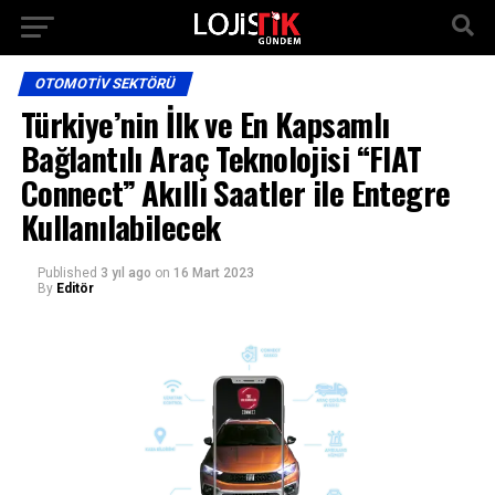
OTOMOTIV SEKTÖRÜ
Türkiye’nin İlk ve En Kapsamlı
Bağlantılı Araç Teknolojisi “FIAT
Connect” Akıllı Saatler ile Entegre
Kullanılabilecek
Published
3 yıl ago
on
16 Mart 2023
By
Editör