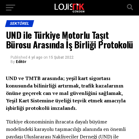
SEKTÖREL
UND ile Türkiye Motorlu Taşıt
Bürosu Arasında İş Birliği Protokolü
Published
4 yıl ago
on
15 Şubat 2022
By
Editör
UND ve TMTB arasında; yeşil kart sigortası
konusunda bilinirliği artırmak, trafik kazalarının
önüne geçerek can ve mal güvenliğini sağlamak,
Yeşil Kart Sistemine üyeliği teşvik etmek amacıyla
işbirliği protokolü imzalandı.
Türkiye ekonomisinin ihracata dayalı büyüme
modelindeki karayolu taşımacılığı alanında en önemli
paydaşı Uluslararası Nakliyeciler Derneği (UND) ile