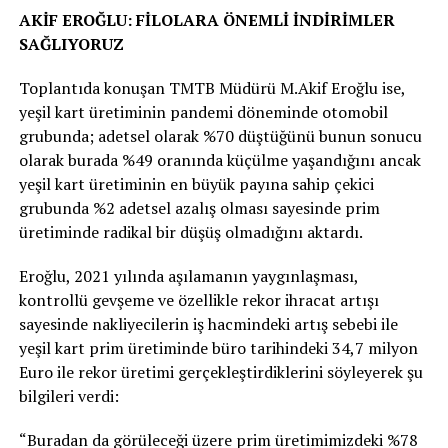
AKİF EROĞLU: FİLOLARA ÖNEMLİ İNDİRİMLER
SAĞLIYORUZ
Toplantıda konuşan TMTB Müdürü M.Akif Eroğlu ise,
yeşil kart üretiminin pandemi döneminde otomobil
grubunda; adetsel olarak %70 düştüğünü bunun sonucu
olarak burada %49 oranında küçülme yaşandığını ancak
yeşil kart üretiminin en büyük payına sahip çekici
grubunda %2 adetsel azalış olması sayesinde prim
üretiminde radikal bir düşüş olmadığını aktardı.
Eroğlu, 2021 yılında aşılamanın yaygınlaşması,
kontrollü gevşeme ve özellikle rekor ihracat artışı
sayesinde nakliyecilerin iş hacmindeki artış sebebi ile
yeşil kart prim üretiminde büro tarihindeki 34,7 milyon
Euro ile rekor üretimi gerçekleştirdiklerini söyleyerek şu
bilgileri verdi:
“Buradan da görüleceği üzere prim üretimimizdeki %78