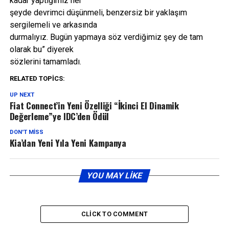
kadar yaptığımız her
şeyde devrimci düşünmeli, benzersiz bir yaklaşım
sergilemeli ve arkasında
durmalıyız. Bugün yapmaya söz verdiğimiz şey de tam
olarak bu” diyerek
sözlerini tamamladı.
RELATED TOPICS:
UP NEXT
Fiat Connect’in Yeni Özelliği “İkinci El Dinamik
Değerleme”ye IDC’den Ödül
DON'T MISS
Kia’dan Yeni Yıla Yeni Kampanya
YOU MAY LIKE
CLICK TO COMMENT