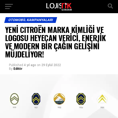
OTOMOBIL KAMPANYALARI
YENİ CITROËN MARKA KİMLİĞİ VE
LOGOSU HEYECAN VERİCİ, ENERJİK
VE MODERN BİR ÇAĞIN GELİŞİNİ
MÜJDELİYOR!
Published
4 yıl ago
on
29 Eylül 2022
By
Editör