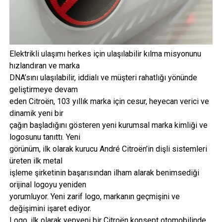
Elektrikli ulaşımı herkes için ulaşılabilir kılma misyonunu
hızlandıran ve marka
DNA’sını ulaşılabilir, iddialı ve müşteri rahatlığı yönünde
geliştirmeye devam
eden Citroën, 103 yıllık marka için cesur, heyecan verici ve
dinamik yeni bir
çağın başladığını gösteren yeni kurumsal marka kimliği ve
logosunu tanıttı. Yeni
görünüm, ilk olarak kurucu André Citroën’in dişli sistemleri
üreten ilk metal
işleme şirketinin başarısından ilham alarak benimsediği
orijinal logoyu yeniden
yorumluyor. Yeni zarif logo, markanın geçmişini ve
değişimini işaret ediyor.
Logo, ilk olarak yepyeni bir Citroën konsept otomobilinde