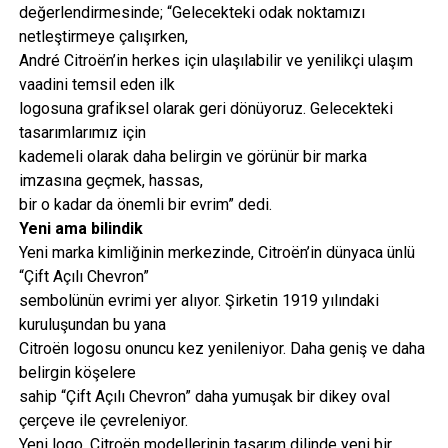
değerlendirmesinde; “Gelecekteki odak noktamızı
netleştirmeye çalışırken,
André Citroën’in herkes için ulaşılabilir ve yenilikçi ulaşım
vaadini temsil eden ilk
logosuna grafiksel olarak geri dönüyoruz. Gelecekteki
tasarımlarımız için
kademeli olarak daha belirgin ve görünür bir marka
imzasına geçmek, hassas,
bir o kadar da önemli bir evrim” dedi.
Yeni ama bilindik
Yeni marka kimliğinin merkezinde, Citroën’in dünyaca ünlü
“Çift Açılı Chevron”
sembolünün evrimi yer alıyor. Şirketin 1919 yılındaki
kuruluşundan bu yana
Citroën logosu onuncu kez yenileniyor. Daha geniş ve daha
belirgin köşelere
sahip “Çift Açılı Chevron” daha yumuşak bir dikey oval
çerçeve ile çevreleniyor.
Yeni logo, Citroën modellerinin tasarım dilinde yeni bir