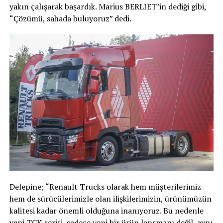
yakın çalışarak başardık. Marius BERLIET’in dediği gibi,
“Çözümü, sahada buluyoruz” dedi.
Delepine; “Renault Trucks olarak hem müşterilerimiz
hem de sürücülerimizle olan ilişkilerimizin, ürünümüzün
kalitesi kadar önemli olduğuna inanıyoruz. Bu nedenle
yeni TCK serisi, sadece yeni bir ürün lansmanı değil, aynı