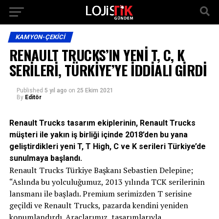
KAMYON-ÇEKICI
RENAULT TRUCKS’IN YENİ T, C, K
SERİLERİ, TÜRKİYE’YE İDDİALI GİRDİ
Published
5 yıl ago
on
25 Ekim 2021
By
Editör
Renault Trucks tasarım ekiplerinin, Renault Trucks
müşteri ile yakın iş birliği içinde 2018’den bu yana
geliştirdikleri yeni T, T High, C ve K serileri Türkiye’de
sunulmaya başlandı.
Renault Trucks Türkiye Başkanı Sebastien Delepine;
“Aslında bu yolculuğumuz, 2013 yılında TCK serilerinin
lansmanı ile başladı. Premium serimizden T serisine
geçildi ve Renault Trucks, pazarda kendini yeniden
konumlandırdı. Araçlarımız, tasarımlarıyla,