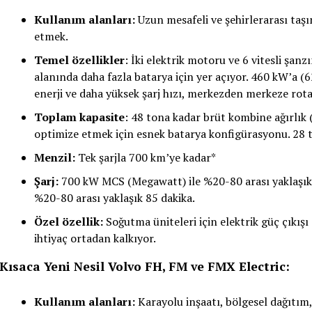
Kullanım alanları:
Uzun mesafeli ve şehirlerarası taş
etmek.
Temel özellikler
: İki elektrik motoru ve 6 vitesli şa
alanında daha fazla batarya için yer açıyor. 460 kW’a (62
enerji ve daha yüksek şarj hızı, merkezden merkeze rotala
Toplam kapasite
: 48 tona kadar brüt kombine ağırlık 
optimize etmek için esnek batarya konfigürasyonu. 28 t
Menzil:
Tek şarjla 700 km’ye kadar*
Şarj:
700 kW MCS (Megawatt) ile %20-80 arası yaklaşık 5
%20-80 arası yaklaşık 85 dakika.
Özel özellik:
Soğutma üniteleri için elektrik güç çıkışı 
ihtiyaç ortadan kalkıyor.
Kısaca Yeni Nesil Volvo FH, FM ve FMX Electric:
Kullanım alanları:
Karayolu inşaatı, bölgesel dağıtım, k