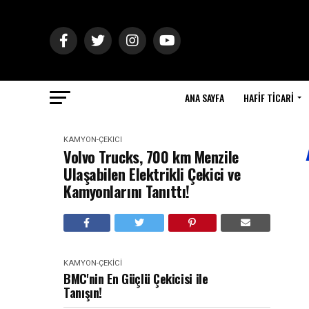
ANA SAYFA
HAFIF TICARI
KAMYON-ÇEKICI
Volvo Trucks, 700 km Menzile
Ulaşabilen Elektrikli Çekici ve
Kamyonlarını Tanıttı!
KAMYON-ÇEKICI
BMC'nin En Güçlü Çekicisi ile
Tanışın!