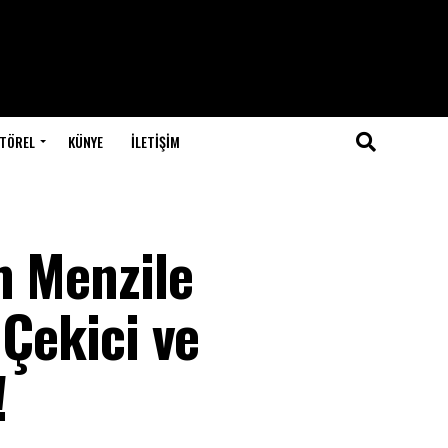
TÖREL
KÜNYE
İLETIŞIM
m Menzile
 Çekici ve
!