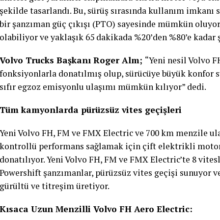
şekilde tasarlandı. Bu, sürüş sırasında kullanım imkanı s
bir şanzıman güç çıkışı (PTO) sayesinde mümkün oluyor
olabiliyor ve yaklaşık 65 dakikada %20’den %80’e kadar şa
Volvo Trucks Başkanı Roger Alm;
“Yeni nesil Volvo F
fonksiyonlarla donatılmış olup, sürücüye büyük konfor su
sıfır egzoz emisyonlu ulaşımı mümkün kılıyor” dedi.
Tüm kamyonlarda pürüzsüz vites geçişleri
Yeni Volvo FH, FM ve FMX Electric ve 700 km menzile ula
kontrollü performans sağlamak için çift elektrikli moto
donatılıyor. Yeni Volvo FH, FM ve FMX Electric’te 8 vitesl
Powershift şanzımanlar, pürüzsüz vites geçişi sunuyor v
gürültü ve titreşim üretiyor.
Kısaca Uzun Menzilli Volvo FH Aero Electric: