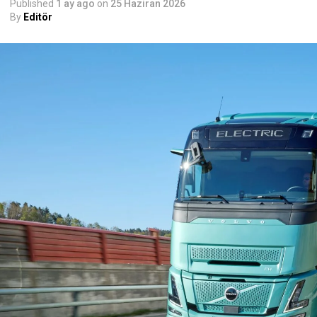
Published
1 ay ago
on
25 Haziran 2026
By
Editör