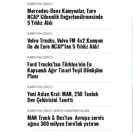
KAMYON-ÇEKICI
Mercedes-Benz Kamyonlar, Euro
NCAP Güvenlik Değerlendirmesinde
5 Yıldız Aldı
KAMYON-ÇEKICI
Volvo Trucks, Volvo FM 4x2 Kamyon
ile de Euro NCAP’ten 5 Yıldız Aldı!
KAMYON-ÇEKICI
Ford Trucks’tan Türkiye’nin En
Kapsamlı Ağır Ticari Yeşil Dönüşüm
Planı
KAMYON-ÇEKICI
Yeni Aslan Kral: MAN, 250 Tonluk
Dev Çekicisini Tanıttı
KAMYON-ÇEKICI
SERVIS KAMPANYALARI
MAN Truck & Bus’tan Avrupa servis
ağına 300 milyon Euro’luk yatırım