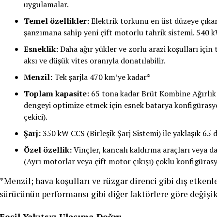
uygulamalar.
Temel özellikler:
Elektrik torkunu en üst düzeye çıkar
şanzımana sahip yeni çift motorlu tahrik sistemi. 540 k
Esneklik:
Daha ağır yükler ve zorlu arazi koşulları için
aksı ve düşük vites oranıyla donatılabilir.
Menzil:
Tek şarjla 470 km’ye kadar*
Toplam kapasite:
65 tona kadar Brüt Kombine Ağırlık 
dengeyi optimize etmek için esnek batarya konfigürasy
çekici).
Şarj:
350 kW CCS (Birleşik Şarj Sistemi) ile yaklaşık 65 
Özel özellik:
Vinçler, kancalı kaldırma araçları veya da
(Ayrı motorlar veya çift motor çıkışı) çoklu konfigürasy
*Menzil; hava koşulları ve rüzgar direnci gibi dış etken
sürücünün performansı gibi diğer faktörlere göre değişikl
Fosil Yakıtsız Ulaşıma Doğru