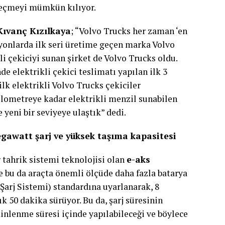
geçmeyi mümkün kılıyor.
Kıvanç Kızılkaya
; “Volvo Trucks her zaman ‘en
amyonlarda ilk seri üretime geçen marka Volvo
li çekiciyi sunan şirket de Volvo Trucks oldu.
e elektrikli çekici teslimatı yapılan ilk 3
k elektrikli Volvo Trucks çekiciler
ilometreye kadar elektrikli menzil sunabilen
 yeni bir seviyeye ulaştık” dedi.
egawatt şarj ve yüksek taşıma kapasitesi
r tahrik sistemi teknolojisi olan
e-aks
ve bu da araçta önemli ölçüde daha fazla batarya
Şarj Sistemi) standardına uyarlanarak, 8
k 50 dakika sürüyor. Bu da, şarj süresinin
inlenme süresi içinde yapılabileceği ve böylece