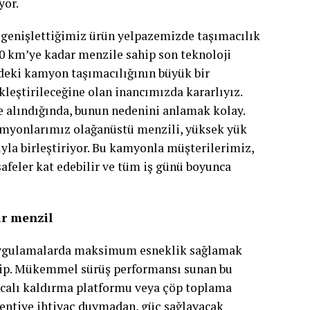
yor.
e genişlettiğimiz ürün yelpazemizde taşımacılık
0 km’ye kadar menzile sahip son teknoloji
ndeki kamyon taşımacılığının büyük bir
leştirileceğine olan inancımızda kararlıyız.
alındığında, bunun nedenini anlamak kolay.
amyonlarımız olağanüstü menzili, yüksek yük
yla birleştiriyor. Bu kamyonla müşterilerimiz,
afeler kat edebilir ve tüm iş günü boyunca
ar menzil
ı uygulamalarda maksimum esneklik sağlamak
ahip. Mükemmel sürüş performansı sunan bu
calı kaldırma platformu veya çöp toplama
lentiye ihtiyaç duymadan, güç sağlayacak