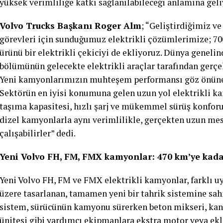
yüksek verimliliğe katkı sağlanılabileceği anlamına geli
Volvo Trucks Başkanı Roger Alm
; “Geliştirdiğimiz v
görevleri için sunduğumuz elektrikli çözümlerimize; 70
ürünü bir elektrikli çekiciyi de ekliyoruz. Dünya geneli
bölümünün gelecekte elektrikli araçlar tarafından gerçek
Yeni kamyonlarımızın muhteşem performansı göz önüne 
Sektörün en iyisi konumuna gelen uzun yol elektrikli k
taşıma kapasitesi, hızlı şarj ve mükemmel sürüş konforu
dizel kamyonlarla aynı verimlilikle, gerçekten uzun mes
çalışabilirler” dedi.
Yeni Volvo FH, FM, FMX kamyonlar: 470 km’ye kad
Yeni Volvo FH, FM ve FMX elektrikli kamyonlar, farkl
üzere tasarlanan, tamamen yeni bir tahrik sistemine s
sistem, sürücünün kamyonu sürerken beton mikseri, kan
ünitesi gibi yardımcı ekipmanlara ekstra motor veya ek