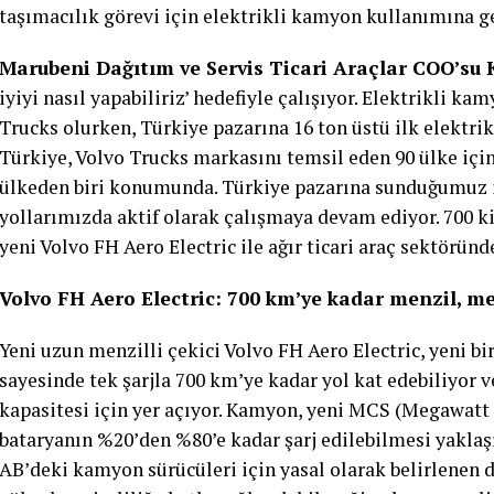
taşımacılık görevi için elektrikli kamyon kullanımına 
Marubeni Dağıtım ve Servis Ticari Araçlar COO’su 
iyiyi nasıl yapabiliriz’ hedefiyle çalışıyor. Elektrikli k
Trucks olurken, Türkiye pazarına 16 ton üstü ilk elektrik
Türkiye, Volvo Trucks markasını temsil eden 90 ülke içind
ülkeden biri konumunda. Türkiye pazarına sunduğumuz il
yollarımızda aktif olarak çalışmaya devam ediyor. 700 k
yeni Volvo FH Aero Electric ile ağır ticari araç sektöründe
Volvo FH Aero Electric: 700 km’ye kadar menzil, m
Yeni uzun menzilli çekici Volvo FH Aero Electric, yeni bi
sayesinde tek şarjla 700 km’ye kadar yol kat edebiliyor 
kapasitesi için yer açıyor. Kamyon, yeni MCS (Megawatt 
bataryanın %20’den %80’e kadar şarj edilebilmesi yaklaşı
AB’deki kamyon sürücüleri için yasal olarak belirlenen d