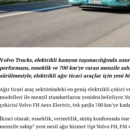
V
olvo Trucks, elektrikli kamyon taşımacılığında sınır
performans, esneklik ve 700 km’ye varan menzile sahi
sürülmesiyle, elektrikli ağır ticari araçlar için yeni bi
Ağır ticari araç sektöründeki en geniş elektrikli çekici 
modelleri ile menzil standartlarını yeniden belirliyor. V
çekicisi Volvo FH Aero Electric, tek şarjla 700 km’ye kada
İkinci olarak; esneklik, verimlilik, sürüş konforunda ön
menzile sahip* yeni nesil ağır hizmet tipi Volvo FH, FM