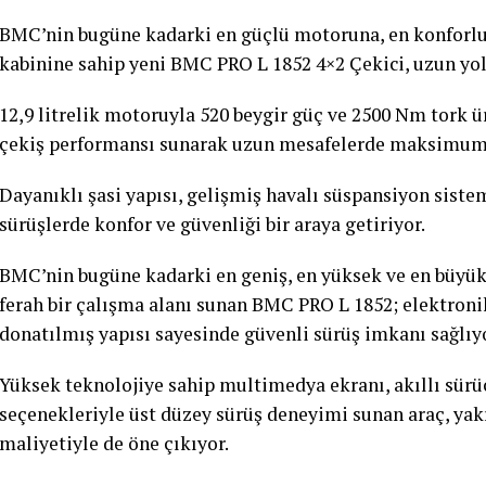
BMC’nin bugüne kadarki en güçlü motoruna, en konforlu 
kabinine sahip yeni BMC PRO L 1852 4×2 Çekici, uzun yol 
12,9 litrelik motoruyla 520 beygir güç ve 2500 Nm tork ü
çekiş performansı sunarak uzun mesafelerde maksimum v
Dayanıklı şasi yapısı, gelişmiş havalı süspansiyon sist
sürüşlerde konfor ve güvenliği bir araya getiriyor.
BMC’nin bugüne kadarki en geniş, en yüksek ve en büyük
ferah bir çalışma alanı sunan BMC PRO L 1852; elektronik 
donatılmış yapısı sayesinde güvenli sürüş imkanı sağlıyo
Yüksek teknolojiye sahip multimedya ekranı, akıllı sür
seçenekleriyle üst düzey sürüş deneyimi sunan araç, yak
maliyetiyle de öne çıkıyor.