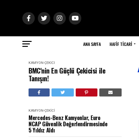
ANA SAYFA
HAFIF TICARI
KAMYON-ÇEKICI
BMC'nin En Güçlü Çekicisi ile
Tanışın!
KAMYON-ÇEKICI
Mercedes-Benz Kamyonlar, Euro
NCAP Güvenlik Değerlendirmesinde
5 Yıldız Aldı