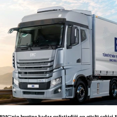
BMC’nin bugüne kadar geliştirdiği en güçlü çekici 