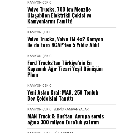
KAMYON-ÇEKICI
Volvo Trucks, 700 km Menzile
Ulaşabilen Elektrikli Çekici ve
Kamyonlarını Tanıttı!
KAMYON-ÇEKICI
Volvo Trucks, Volvo FM 4x2 Kamyon
ile de Euro NCAP’ten 5 Yıldız Aldı!
KAMYON-ÇEKICI
Ford Trucks’tan Türkiye’nin En
Kapsamlı Ağır Ticari Yeşil Dönüşüm
Planı
KAMYON-ÇEKICI
Yeni Aslan Kral: MAN, 250 Tonluk
Dev Çekicisini Tanıttı
KAMYON-ÇEKICI
SERVIS KAMPANYALARI
MAN Truck & Bus’tan Avrupa servis
ağına 300 milyon Euro’luk yatırım