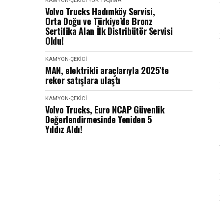
KAMYON-ÇEKICI
YÜK TAŞIMA
Volvo Trucks Hadımköy Servisi,
Orta Doğu ve Türkiye’de Bronz
Sertifika Alan İlk Distribütör Servisi
Oldu!
KAMYON-ÇEKICI
MAN, elektrikli araçlarıyla 2025’te
rekor satışlara ulaştı
KAMYON-ÇEKICI
Volvo Trucks, Euro NCAP Güvenlik
Değerlendirmesinde Yeniden 5
Yıldız Aldı!