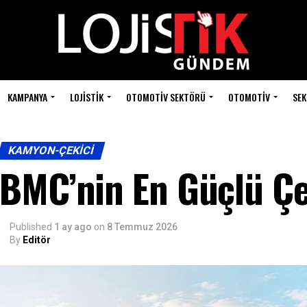
KAMPANYA
LOJISTIK
OTOMOTIV SEKTÖRÜ
OTOMOTIV
SEK
KAMYON-ÇEKICI
BMC’nin En Güçlü Çek
Published
1 ay ago
on
8 Temmuz 2026
By
Editör