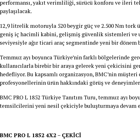
performansı, yakıt verimliliği, sürücü konforu ve ileri t
paylaşılacak.
12,9 litrelik motoruyla 520 beygir güç ve 2.500 Nm tork
geniş iç hacimli kabini, gelişmiş güvenlik sistemleri ve
seviyesiyle ağır ticari araç segmentinde yeni bir dönem b
Temmuz ayı boyunca Türkiye’nin farklı bölgelerinde ge
kullanıcılarla birebir bir araya gelerek yeni çekicisini 
hedefliyor. Bu kapsamlı organizasyon, BMC’nin müşteri 
profesyonellerinin ürün hakkındaki görüş ve deneyimler
BMC PRO L 1852 Türkiye Tanıtım Turu, temmuz ayı boyun
temsilcilerini yeni nesil çekiciyle buluşturmaya devam 
BMC PRO L 1852 4X2 – ÇEKİCİ