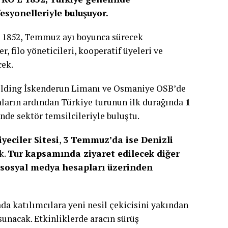
syonelleriyle buluşuyor.
L 1852, Temmuz ayı boyunca sürecek
r, filo yöneticileri, kooperatif üyeleri ve
cek.
 Holding İskenderun Limanı ve Osmaniye OSB’de
aların ardından Türkiye turunun ilk durağında
1
‘nde sektör temsilcileriyle buluştu.
eciler Sitesi
,
3 Temmuz’da ise Denizli
k.
Tur kapsamında ziyaret edilecek diğer
i sosyal medya hesapları üzerinden
a katılımcılara yeni nesil çekicisini yakından
sunacak. Etkinliklerde aracın sürüş