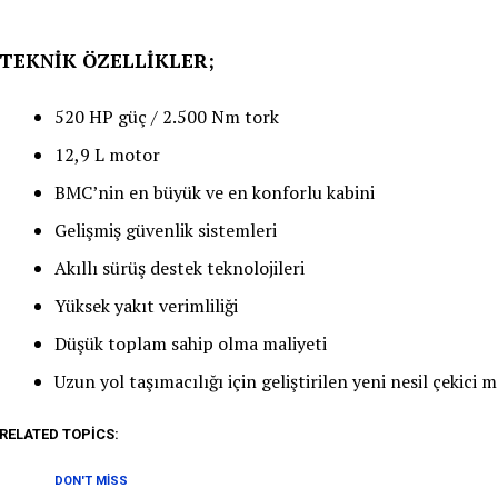
TEKNİK ÖZELLİKLER;
520 HP güç / 2.500 Nm tork
12,9 L motor
BMC’nin en büyük ve en konforlu kabini
Gelişmiş güvenlik sistemleri
Akıllı sürüş destek teknolojileri
Yüksek yakıt verimliliği
Düşük toplam sahip olma maliyeti
Uzun yol taşımacılığı için geliştirilen yeni nesil çekici m
RELATED TOPICS:
DON'T MISS