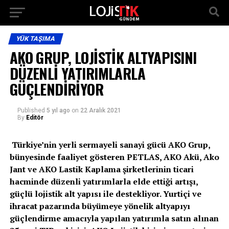
YÜK TAŞIMA
AKO GRUP, LOJİSTİK ALTYAPISINI
DÜZENLİ YATIRIMLARLA
GÜÇLENDİRİYOR
Published
5 yıl ago
on
22 Aralık 2021
By
Editör
Türkiye’nin yerli sermayeli sanayi gücü AKO Grup,
bünyesinde faaliyet gösteren PETLAS, AKO Akü, Ako
Jant ve AKO Lastik Kaplama şirketlerinin ticari
hacminde düzenli yatırımlarla elde ettiği artışı,
güçlü lojistik alt yapısı ile destekliyor. Yurtiçi ve
ihracat pazarında büyümeye yönelik altyapıyı
güçlendirme amacıyla yapılan yatırımla satın alınan