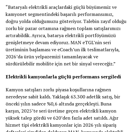
“Bataryalı elektrikli araçlardaki güçlü büyümemiz ve
kamyonet segmentindeki başarılı performansımız,
doğru yolda olduğumuzu gösteriyor. Talebin zayıf olduğu
zorlu bir pazar ortamına rağmen toplam satışlarımızı
artırabildik. Ayrıca, batarya elektrikli portföyümüzü
genişletmeye devam ediyoruz. MAN eTGL’nin seri
üretiminin başlaması ve eCoach’un ilk teslimatlarıyla,
2026’da ürün yelpazemizi tamamlayacak ve
sürdürülebilir mobilite için net bir sinyal vereceğiz.”
Elektrikli kamyonlarla güçlü performans sergiledi
Kamyon satışları zorlu piyasa koşullarına rağmen
neredeyse sabit kaldı. Yaklaşık 63.300 adetlik satış, bir
önceki yılın sadece %0,6 altında gerçekleşti. Buna
karşın, 2025’te seri üretime geçen elektrikli kamyon
yüksek talep gördü ve 620’den fazla adet satıldı. Ağır
hizmet tipi elektrikli kamyonlar için 2026 yılı sipariş
defterleri şimdiden dolduran MAN, kamyonda elektrikli