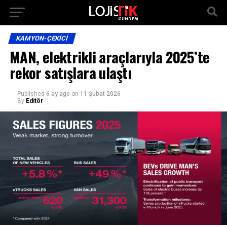
KAMYON-ÇEKICI
MAN, elektrikli araçlarıyla 2025’te
rekor satışlara ulaştı
Published
6 ay ago
on
11 Şubat 2026
By
Editör