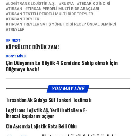
LOGITRANS LOJISTIK A.Ş.
RUSYA
TEDARIK ZINCIRI
TIRSAN
TIRSAN PERDELI MULTI RIDE ARAÇLARI
TIRSAN TENTELI PERDELI MULTI RIDE TREYLER
TIRSAN TREYLER
TIRSAN TREYLER SATIŞ YÖNETICISI RECEP ÖNDAL DEMIRCI
TREYLER
UP NEXT
KÖPRÜLERE BÜYÜK ZAM!
DON'T MISS
Çin Dünyanın En Büyük 4 Gemisine Sahip olmak İçin
Düğmeye bastı!
YOU MAY LIKE
Tırsan’dan Ak Gıda’ya Süt Tankeri Teslimatı
Logitrans Lojistik AŞ, Yerli üreticilere E-
İhracat kapılarını açıyor
Çin Aşısında Lojistik Rota Belli Oldu