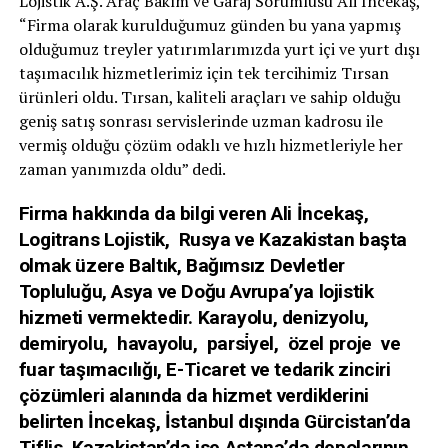
Lojistik A.Ş. Araç Bakım ve Garaj Sorumlusu Ali İncekaş,
“Firma olarak kurulduğumuz günden bu yana yapmış
olduğumuz treyler yatırımlarımızda yurt içi ve yurt dışı
taşımacılık hizmetlerimiz için tek tercihimiz Tırsan
ürünleri oldu. Tırsan, kaliteli araçları ve sahip olduğu
geniş satış sonrası servislerinde uzman kadrosu ile
vermiş olduğu çözüm odaklı ve hızlı hizmetleriyle her
zaman yanımızda oldu” dedi.
Firma hakkında da bilgi veren Ali İncekaş,
Logitrans Lojistik, Rusya ve Kazakistan başta
olmak üzere Baltık, Bağımsız Devletler
Topluluğu, Asya ve Doğu Avrupa’ya lojistik
hizmeti vermektedir. Karayolu, denizyolu,
demiryolu, havayolu, parsi̇yel, özel proje ve
fuar taşımacılığı, E-Ticaret ve tedarik zinciri
çözümleri alanında da hizmet verdiklerini
belirten İncekaş, İstanbul dışında Gürcistan’da
Tiflis, Kazakistan’da ise Astana’da depolarının