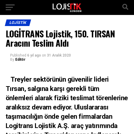
LOJISTIK
LOGİTRANS Lojistik, 150. TIRSAN
Aracını Teslim Aldı
Published
6 yıl ago
on
31 Aralık 2020
By
Editör
Treyler sektörünün güvenilir lideri
Tırsan, salgına karşı gerekli tüm
önlemleri alarak fiziki teslimat törenlerine
aralıksız devam ediyor. Uluslararası
taşımacılığın önde gelen firmalardan
Logitrans Lojistik A.Ş. araç yatırımında