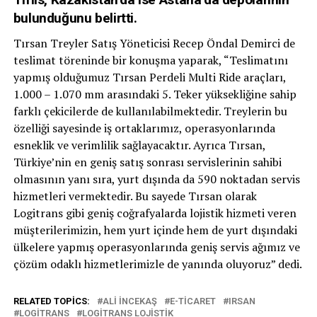
bulunduğunu belirtti.
Tırsan Treyler Satış Yöneticisi Recep Öndal Demirci de
teslimat töreninde bir konuşma yaparak, “Teslimatını
yapmış olduğumuz Tırsan Perdeli Multi Ride araçları,
1.000 – 1.070 mm arasındaki 5. Teker yüksekliğine sahip
farklı çekicilerde de kullanılabilmektedir. Treylerin bu
özelliği sayesinde iş ortaklarımız, operasyonlarında
esneklik ve verimlilik sağlayacaktır. Ayrıca Tırsan,
Türkiye’nin en geniş satış sonrası servislerinin sahibi
olmasının yanı sıra, yurt dışında da 590 noktadan servis
hizmetleri vermektedir. Bu sayede Tırsan olarak
Logitrans gibi geniş coğrafyalarda lojistik hizmeti veren
müşterilerimizin, hem yurt içinde hem de yurt dışındaki
ülkelere yapmış operasyonlarında geniş servis ağımız ve
çözüm odaklı hizmetlerimizle de yanında oluyoruz” dedi.
RELATED TOPICS:
ALI İNCEKAŞ
E-TICARET
IRSAN
LOGITRANS
LOGITRANS LOJISTIK