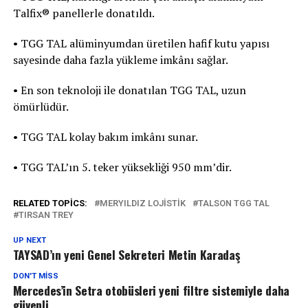
Talfix® panellerle donatıldı.
• TGG TAL alüminyumdan üretilen hafif kutu yapısı
sayesinde daha fazla yükleme imkânı sağlar.
• En son teknoloji ile donatılan TGG TAL, uzun
ömürlüdür.
• TGG TAL kolay bakım imkânı sunar.
• TGG TAL’ın 5. teker yüksekliği 950 mm’dir.
RELATED TOPICS:
MERYILDIZ LOJISTIK
TALSON TGG TAL
TIRSAN TREY
UP NEXT
TAYSAD’ın yeni Genel Sekreteri Metin Karadaş
DON'T MISS
Mercedes’in Setra otobüsleri yeni filtre sistemiyle daha
güvenli