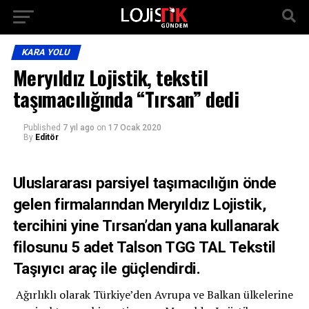
KARA YOLU
Meryıldız Lojistik, tekstil
taşımacılığında “Tırsan” dedi
Published
7 yıl ago
on
17 Ocak 2020
By
Editör
Uluslararası parsiyel taşımacılığın önde
gelen firmalarından Meryıldız Lojistik,
tercihini yine Tırsan’dan yana kullanarak
filosunu 5 adet Talson TGG TAL Tekstil
Taşıyıcı araç ile güçlendirdi.
Ağırlıklı olarak Türkiye’den Avrupa ve Balkan ülkelerine