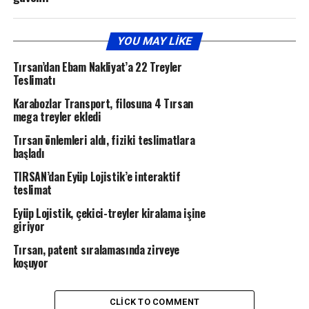
YOU MAY LIKE
Tırsan’dan Ebam Nakliyat’a 22 Treyler
Teslimatı
Karabozlar Transport, filosuna 4 Tırsan
mega treyler ekledi
Tırsan önlemleri aldı, fiziki teslimatlara
başladı
TIRSAN’dan Eyüp Lojistik’e interaktif
teslimat
Eyüp Lojistik, çekici-treyler kiralama işine
giriyor
Tırsan, patent sıralamasında zirveye
koşuyor
CLICK TO COMMENT