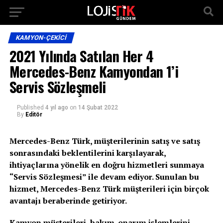
KAMYON-ÇEKICI
2021 Yılında Satılan Her 4
Mercedes-Benz Kamyondan 1’i
Servis Sözleşmeli
Published
4 yıl ago
on
14 Şubat 2022
By
Editör
Mercedes-Benz Türk, müşterilerinin satış ve satış
sonrasındaki beklentilerini karşılayarak,
ihtiyaçlarına yönelik en doğru hizmetleri sunmaya
“Servis Sözleşmesi” ile devam ediyor. Sunulan bu
hizmet, Mercedes-Benz Türk müşterileri için birçok
avantajı beraberinde getiriyor.
Kamyon mü
ş
terileri, bak
ı
m-onar
ı
m i
ş
lemlerini