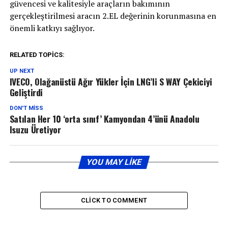
güvencesi ve kalitesiyle araçların bakımının
gerçekleştirilmesi aracın 2.EL değerinin korunmasına en
önemli katkıyı sağlıyor.
RELATED TOPICS:
UP NEXT
IVECO, Olağanüstü Ağır Yükler İçin LNG’li S WAY Çekiciyi
Geliştirdi
DON'T MISS
Satılan Her 10 ‘orta sınıf’ Kamyondan 4’ünü Anadolu
Isuzu Üretiyor
YOU MAY LIKE
CLICK TO COMMENT