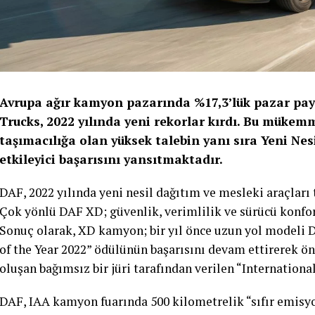
Avrupa ağır kamyon pazarında %17,3’lük pazar payı
Trucks, 2022 yılında yeni rekorlar kırdı. Bu mükem
taşımacılığa olan yüksek talebin yanı sıra Yeni Ne
etkileyici ba
ş
ar
ı
s
ı
n
ı
yans
ı
tmaktad
ı
r.
DAF, 2022 yılında yeni nesil dağıtım ve mesleki araçları 
Çok yönlü DAF XD; güvenlik, verimlilik ve sürücü konfor
Sonuç olarak, XD kamyon; bir yıl önce uzun yol modeli D
of the Year 2022” ödülünün başarısını devam ettirerek ö
oluşan bağımsız bir jüri tarafından verilen “Internationa
DAF, IAA kamyon fuarında 500 kilometrelik “sıfır emisyo