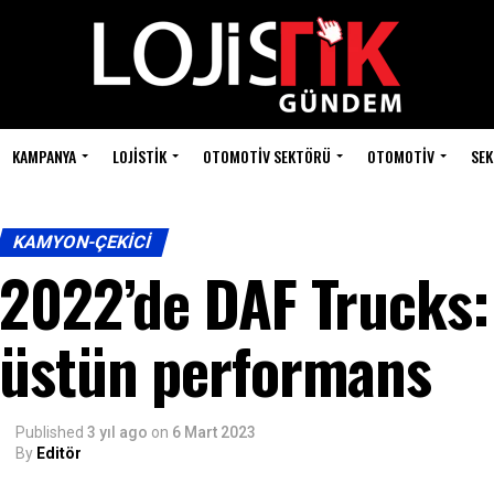
KAMPANYA
LOJISTIK
OTOMOTIV SEKTÖRÜ
OTOMOTIV
SEK
KAMYON-ÇEKICI
2022’de DAF Trucks: 
üstün performans
Published
3 yıl ago
on
6 Mart 2023
By
Editör