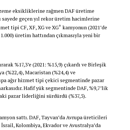
zeme eksikliklerine rağmen DAF üretime
u sayede geçen yıl rekor üretim hacimlerine
+
izmet tipi CF, XF, XG ve XG
kamyonun (2021’de
1.000) üretim hattından çıkmasıyla yeni bir
arak %17,3’e (2021: %15,9) çıkardı ve Birleşik
nya (%22,4), Macaristan (%24,4) ve
rupa ağır hizmet tipi çekici segmentinde pazar
markasıdır. Hafif yük segmentinde DAF, %9,7’lik
taki pazar liderliğini sürdürdü (%37,5).
kamyon sattı. DAF, Tayvan’da Avrupa üreticileri
. İsrail, Kolombiya, Ekvador ve Avustralya’da