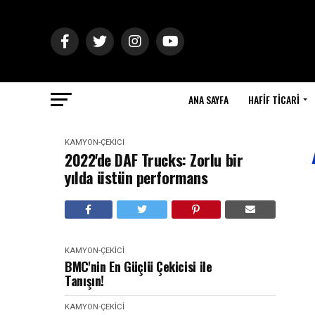
ANA SAYFA
HAFIF TICARI
KAMYON-ÇEKICI
2022'de DAF Trucks: Zorlu bir
yılda üstün performans
KAMYON-ÇEKICI
BMC'nin En Güçlü Çekicisi ile
Tanışın!
KAMYON-ÇEKICI