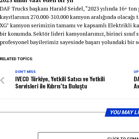
2023 umut vaat eden bir yıl
DAF Trucks başkanı Harald Seidel, “2023 yılında 16+ to
kayıtlarının 270.000-310.000 kamyon aralığında olacağı t
XG⁺ kamyon serimizin tamamı ve kapsamlı Elektrikli k
bir konumda. Sektör lideri kamyonlarımız, birinci sınıf s
profesyonel bayilerimiz sayesinde başarı yolundaki bir s
RELATED TOPICS:
DON'T MISS
UP
IVECO Türkiye, Yetkili Satıcı ve Yetkili
DA
Servisleri ile Kıbrıs’ta Buluştu
Aw
YOU MAY L
CLICK TO COM