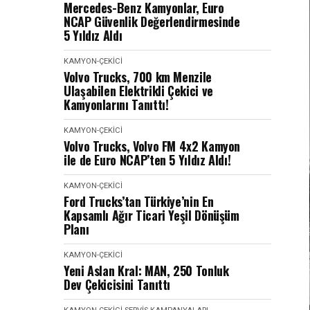
Mercedes-Benz Kamyonlar, Euro
NCAP Güvenlik Değerlendirmesinde
5 Yıldız Aldı
KAMYON-ÇEKICI
Volvo Trucks, 700 km Menzile
Ulaşabilen Elektrikli Çekici ve
Kamyonlarını Tanıttı!
KAMYON-ÇEKICI
Volvo Trucks, Volvo FM 4x2 Kamyon
ile de Euro NCAP’ten 5 Yıldız Aldı!
KAMYON-ÇEKICI
Ford Trucks’tan Türkiye’nin En
Kapsamlı Ağır Ticari Yeşil Dönüşüm
Planı
KAMYON-ÇEKICI
Yeni Aslan Kral: MAN, 250 Tonluk
Dev Çekicisini Tanıttı