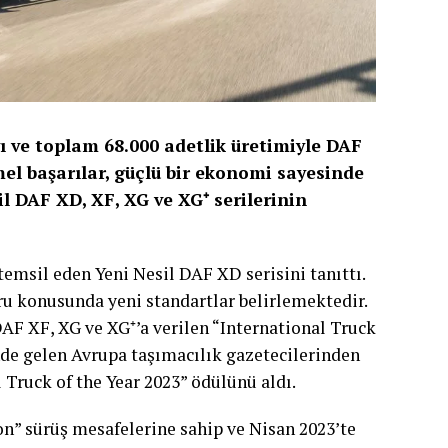
 ve toplam 68.000 adetlik üretimiyle DAF
mel başarılar, güçlü bir ekonomi sayesinde
sil DAF XD, XF, XG ve XG
⁺
serilerinin
temsil eden Yeni Nesil DAF XD serisini tanıttı.
u konusunda yeni standartlar belirlemektedir.
AF XF, XG ve XG⁺’a verilen “International Truck
nde gelen Avrupa taşımacılık gazetecilerinden
l Truck of the Year 2023” ödülünü aldı.
n” sürüş mesafelerine sahip ve Nisan 2023’te