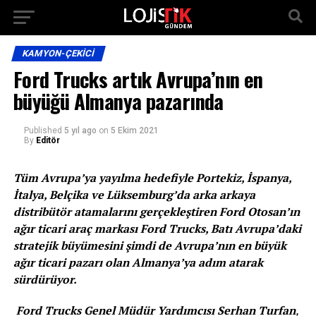
KAMYON-ÇEKICI
Ford Trucks artık Avrupa’nın en
büyüğü Almanya pazarında
Published
5 yıl ago
on
5 Ekim 2021
By
Editör
Tüm Avrupa’ya yayılma hedefiyle Portekiz, İspanya,
İtalya, Belçika ve Lüksemburg’da arka arkaya
distribütör atamalarını gerçekleştiren Ford Otosan’ın
ağır ticari araç markası Ford Trucks, Batı Avrupa’daki
stratejik büyümesini şimdi de Avrupa’nın en büyük
ağır ticari pazarı olan Almanya’ya adım atarak
sürdürüyor.
Ford Trucks Genel Müdür Yardımcısı Serhan Turfan
,