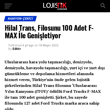
KAMYON-ÇEKICI
Hilal Trans, Filosunu 100 Adet F-
MAX İle Genişletiyor
Published
4 yıl ago
on
18 Mayıs 2022
By
Editör
Uluslararası kara yolu taşımacılığı, denizyolu,
demiryolu, havayolu taşımacılığı, yurt içi ve yurt dışı
gümrükleme ve depolama hizmetleri alanında
hizmet veren, Türkiye’nin önde gelen lojistik
şirketlerinden Hilal Trans filosunu ‘Uluslararası
Yılın Kamyonu (ITOY)’ ödüllü Ford Trucks F-MAX
ile tam 100 adet genişletti. Şirket, bu sayede
filosunda 127 adet Ford Trucks marka araca sahip
oldu.