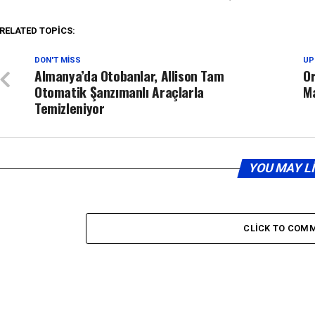
RELATED TOPICS:
DON'T MISS
UP
Almanya’da Otobanlar, Allison Tam
Or
Otomatik Şanzımanlı Araçlarla
Ma
Temizleniyor
YOU MAY L
CLICK TO COM