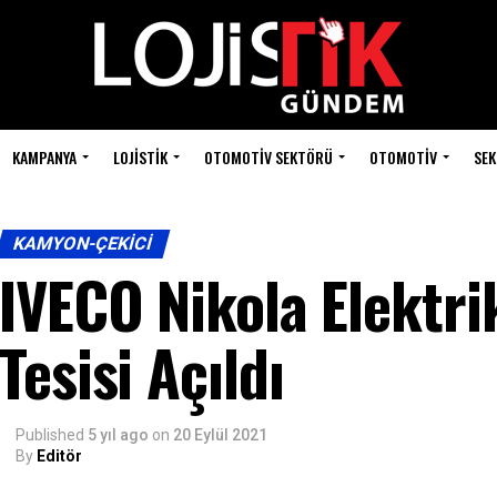
KAMPANYA
LOJISTIK
OTOMOTIV SEKTÖRÜ
OTOMOTIV
SEK
KAMYON-ÇEKICI
IVECO Nikola Elektri
Tesisi Açıldı
Published
5 yıl ago
on
20 Eylül 2021
By
Editör