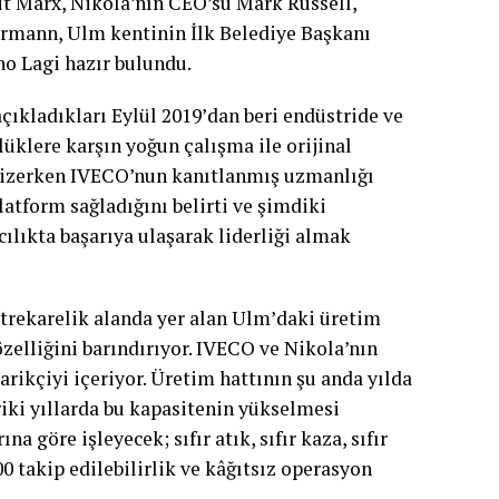
it Marx, Nikola’nın CEO’su Mark Russell,
rmann, Ulm kentinin İlk Belediye Başkanı
no Lagi hazır bulundu.
çıkladıkları Eylül 2019’dan beri endüstride ve
üklere karşın yoğun çalışma ile orijinal
ı çizerken IVECO’nun kanıtlanmış uzmanlığı
latform sağladığını belirti ve şimdiki
ılıkta başarıya ulaşarak liderliği almak
trekarelik alanda yer alan Ulm’daki üretim
özelliğini barındırıyor. IVECO ve Nikola’nın
rikçiyi içeriyor. Üretim hattının şu anda yılda
riki yıllarda bu kapasitenin yükselmesi
 göre işleyecek; sıfır atık, sıfır kaza, sıfır
0 takip edilebilirlik ve kâğıtsız operasyon