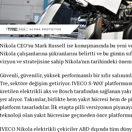
Nikola CEO’su Mark Russell ise konuşmasında bu yeni ve 
Nikola çalışanlarına şükranlarını belirtti ve bu günün sı
vizyon ve stratejisine sahip Nikola’nın tarihindeki önem
Güvenli, güvenilir, yüksek performanslı bir sıfır salını
Tre, sektöre değişim getiriyor. IVECO S-WAY platformunu
üretilen elektrikli aks ve Bosch tarafından sağlanan yakıt
yer alıyor. Takımlar, birlikte hem yakıt hücresi hem de p
platform tasarladılar. İlk etapta pilli versiyonun piyasay
teknoloji olan yakıt hücresine geçmeden önce platform
IVECO Nikola elektrikli çekiciler ABD dışında tüm dünya