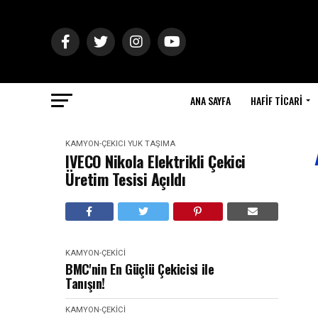
ANA SAYFA
HAFIF TICARI
KAMYON-ÇEKICI
YÜK TAŞIMA
IVECO Nikola Elektrikli Çekici
Üretim Tesisi Açıldı
KAMYON-ÇEKICI
BMC'nin En Güçlü Çekicisi ile
Tanışın!
KAMYON-ÇEKICI