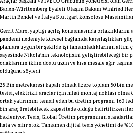
Araçlar başkanı ve IVECO Grubunun yöneticisi olan Gerr
Baden-Württemberg Eyaleti Ulaşım Bakanı Winfried Her
Martin Bendel ve İtalya Stuttgart konsolosu Massimilia
Gerrit Marx, yaptığı açılış konuşmasında ortaklıklarını a
pandemi nedeniyle küresel bağlamda karşılaştıkları güçl
planlara uygun bir şekilde işi tamamladıklarının altın
sayesinde Nikola’nın teknolojisini geliştirebileceği bir p
odaklarının iklim dostu uzun ve kısa mesafe ağır taşımac
olduğunu söyledi.
25 Bin metrekaresi kapalı olmak üzere toplam 50 bin me
tesisi, elektrikli araçlar için nihaî montaj noktası olma 
ortak yatırımını temsil eden bu üretim programı 160 teda
bin araç üretebilecek kapasitede olduğu belirtilirken ile
bekleniyor. Tesis, Global Üretim programının standartlarına
hata ve sıfır stok. Tamamen dijital tesis yönetimi de %10
sağlayacak.