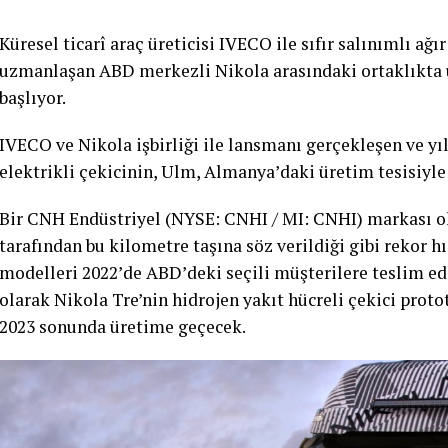
Küresel ticarî araç üreticisi IVECO ile sıfır salınımlı ağ
uzmanlaşan ABD merkezli Nikola arasındaki ortaklıkta
başlıyor.
IVECO ve Nikola işbirliği ile lansmanı gerçekleşen ve 
elektrikli çekicinin, Ulm, Almanya’daki üretim tesisiyle h
Bir CNH Endüstriyel (NYSE: CNHI / MI: CNHI) markası 
tarafından bu kilometre taşına söz verildiği gibi rekor hı
modelleri 2022’de ABD’deki seçili müşterilere teslim edi
olarak Nikola Tre’nin hidrojen yakıt hücreli çekici proto
2023 sonunda üretime geçecek.