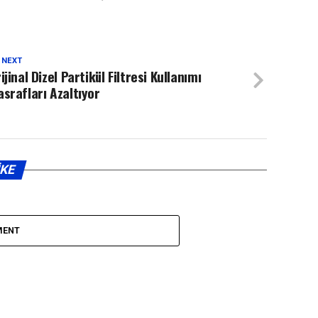
 NEXT
ijinal Dizel Partikül Filtresi Kullanımı
srafları Azaltıyor
IKE
MENT