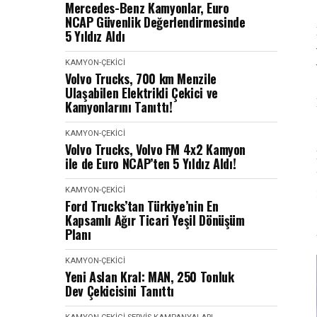
Mercedes-Benz Kamyonlar, Euro
NCAP Güvenlik Değerlendirmesinde
5 Yıldız Aldı
KAMYON-ÇEKICI
Volvo Trucks, 700 km Menzile
Ulaşabilen Elektrikli Çekici ve
Kamyonlarını Tanıttı!
KAMYON-ÇEKICI
Volvo Trucks, Volvo FM 4x2 Kamyon
ile de Euro NCAP’ten 5 Yıldız Aldı!
KAMYON-ÇEKICI
Ford Trucks’tan Türkiye’nin En
Kapsamlı Ağır Ticari Yeşil Dönüşüm
Planı
KAMYON-ÇEKICI
Yeni Aslan Kral: MAN, 250 Tonluk
Dev Çekicisini Tanıttı