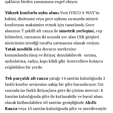
ışıkların birden yanmasına engel oluyor.
Yüksek konforlu uyku alanı.
Yeni IVECO S-WAY’in
kabini, dinlenme veya gece uykusu sırasında sürücü
konforunu maksimize etmek için tasarlandı. Gece
alanının T şekilli alt ranza ile
simetrik yerleşim
i, cep
bölmeleri, ranzanın iki ucunda yer alan USB girişleri
sürücünün istediği tarafta yatmasına olanak veriyor.
Yatak modülü
arka duvarın merkezine
konumlandırılmış ve ihtiyaç duyulabilecek -ısıtma,
aydınlatma, radyo, kapı kilidi gibi- kontrollere kolayca
erişilebilen bir yerde.
Tek parçalık alt ranza
yatağı 14 santim kalınlığında 2
farklı konfor seviyesine sahip bir şilte barındırıyor. Üst
ranzada ise farklı ihtiyaçlara göre iki çözüm mevcut: 8
Santim kalınlığında şilte ile katlanabilir ve bavul alanı
olarak kullanılabilen 60 santim genişliğinde
Akıllı
Ranza
veya 10 santim kalınlığında şilte ve merdiveniyle