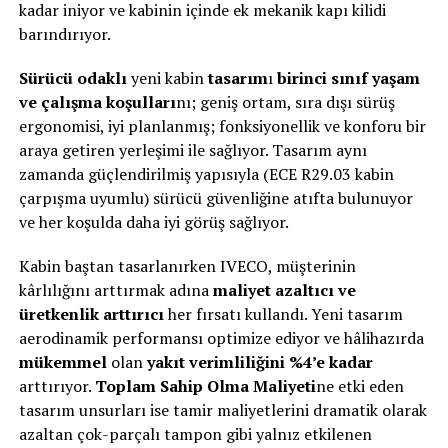
kadar iniyor ve kabinin içinde ek mekanik kapı kilidi
barındırıyor.
Sürücü odaklı
yeni kabin
tasarım
ı
birinci sınıf yaşam
ve çalışma koşulları
nı; geniş ortam, sıra dışı sürüş
ergonomisi, iyi planlanmış; fonksiyonellik ve konforu bir
araya getiren yerleşimi ile sağlıyor. Tasarım aynı
zamanda güçlendirilmiş yapısıyla (ECE R29.03 kabin
çarpışma uyumlu) sürücü güvenliğine atıfta bulunuyor
ve her koşulda daha iyi görüş sağlıyor.
Kabin baştan tasarlanırken IVECO, müşterinin
kârlılığını arttırmak adına
maliyet azaltıcı ve
üretkenlik arttırıcı
her fırsatı kullandı. Yeni tasarım
aerodinamik performansı optimize ediyor ve hâlihazırda
mükemmel
olan
yakıt verimliliğini %4’e kadar
arttırıyor.
Toplam Sahip Olma Maliyeti
ne etki eden
tasarım unsurları ise tamir maliyetlerini dramatik olarak
azaltan çok-parçalı tampon gibi yalnız etkilenen