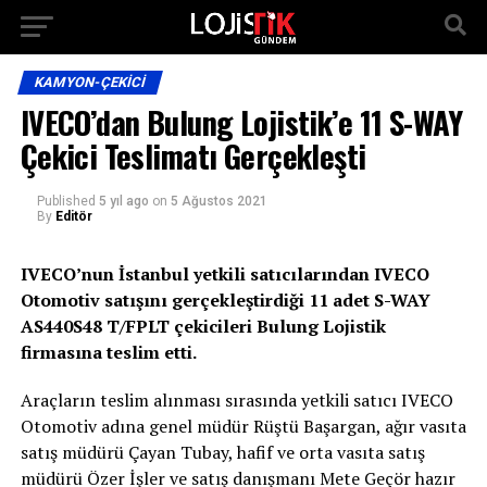
KAMYON-ÇEKICI
IVECO’dan Bulung Lojistik’e 11 S-WAY
Çekici Teslimatı Gerçekleşti
Published
5 yıl ago
on
5 Ağustos 2021
By
Editör
IVECO’nun İstanbul yetkili satıcılarından IVECO
Otomotiv satışını gerçekleştirdiği 11 adet S-WAY
AS440S48 T/FPLT çekicileri Bulung Lojistik
firmasına teslim etti.
Araçların teslim alınması sırasında yetkili satıcı IVECO
Otomotiv adına genel müdür Rüştü Başargan, ağır vasıta
satış müdürü Çayan Tubay, hafif ve orta vasıta satış
müdürü Özer İşler ve satış danışmanı Mete Geçör hazır