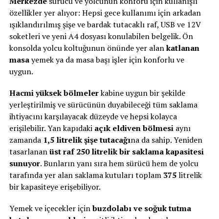
Merkezde
sürücü ve yolcunun konforu için kullanışlı
özellikler yer alıyor: Hepsi gece kullanımı için arkadan
ışıklandırılmış şişe ve bardak tutacaklı raf, USB ve 12V
soketleri ve yeni A4 dosyası konulabilen belgelik. Ön
konsolda yolcu koltuğunun önünde yer alan
katlanan
masa
yemek ya da masa başı işler için konforlu ve
uygun.
Hacmi yüksek bölmeler
kabine uygun bir şekilde
yerleştirilmiş ve sürücünün duyabileceği tüm saklama
ihtiyacını karşılayacak düzeyde ve hepsi kolayca
erişilebilir. Yan kapıdaki
açık eldiven bölmesi
aynı
zamanda
1,5 litrelik şişe tutacağı
na da sahip. Yeniden
tasarlanan
üst raf 250 litrelik bir saklama kapasitesi
sunuyor
. Bunların yanı sıra hem sürücü hem de yolcu
tarafında yer alan saklama kutuları toplam
375
litrelik
bir kapasiteye erişebiliyor.
Yemek ve içecekler için
buzdolabı ve soğuk tutma