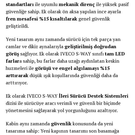
standartları
ile uyumlu
mekanik direnç
ile yüksek pasif
güvenliğe sahip. Ek olarak ön aksa yapılan ince ayarla
fren mesafesi %15 kısaltılarak
genel güvenlik
geliştirildi.
Yeni tasarım aynı zamanda sürücü için tek parça yan
camlar ve dikiz aynalarıyla
geliştirilmiş doğrudan
görüş
sağlıyor. Ek olarak IVECO S-WAY sınıfı
tam LED
farlar
a sahip, bu farlar daha uzağı aydınlatan keskin
huzmeleri ile
görüşü ve engel algılamayı %15
arttırarak
düşük ışık koşullarında güvenliği daha da
arttırıyor.
Ek olarak IVECO S-WAY
İleri Sürücü Destek Sistemleri
dizisi ile sürücüye aracı verimli ve güvenli bir biçimde
yönetmesini sağlayarak yol yorgunluğunu azaltıyor.
Kabin aynı zamanda
güvenlik
konusunda da yeni
tasarıma sahip: Yeni kapının tasarımı son basamağa