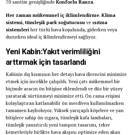
70 santim genişliğinde
Konforlu Ranza
.
Her zaman mükemmel iç iklimlendirme
.
Klima
sistemi
,
tümleşik park soğutucusu
ve
ısıtma
sistemleri
her türlü hava koşulunda, giderken veya
dururken ideal iç iklimlendirmeyi sağlıyor.
Yeni Kabin:Yakıt verimliliğini
arttırmak için tasarlandı
Kabinin dış kısmının her detayı hava direncini minimize
etmek için incelikle çalışıldı. Yeni çatı mükemmel bir
biçimde aracın ön bitişine eklemlendi ve düz bir yüzey
yaratarak sürtünmeyi minimize etti. Ön cama erişimi
kolaylaştıran katlanabilir ön merdiven kullanılmazken
tamamen kayboluyor. Yüksek yarıçaplı köşelere ve yan
bitişlere sahip ön ızgara, tümleşik kafa lambaları,
tümleşik yansıtıcılı yeni tampon tasarımı, teker
kemerleriyle birlikte hava akışını optimize eden akan