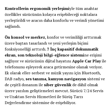
Kontrollerin ergonomik yerleşimi
yle tüm anahtar
özellikler sürücünün kolayca erişebileceği noktalara
yerleştirildi ve aracın daha konforlu ve verimli yönetimi
sağlandı.
Ön konsol ve merkez
, konfor ve verimliliği arttırmak
üzere baştan tasarlandı ve yeni yerleşim biçimi
fonksiyonelliği arttırdı.
7 İnç kapasitif dokunmatik
ekran
,
son teknoloji bilgi-eğlence sistemi
ne erişimi
sağlıyor ve sürücünün dijital hayatını
Apple Car Play
ile
telefonunu eşleyerek araca getirmesine olanak veriyor.
Ek olarak eller-serbest ve müzik yayını için Bluetooth,
DAB radyo,
ses tanıma
,
kamyon navigasyon
sistemi ve
de çeşitli donanım ile
siber güvenlik
de dâhil olmak
üzere yazılım geliştirmeleri mevcut. Sürücü 7/24 Servis
ve Uzaktan Servis Hizmetleri ile Sürüş Tarzı
Değerlendirme sistemine de erişebiliyor.