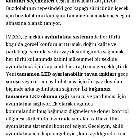
kutuları seçenekleri
çeşitli ihtiyaçları karşılıyor.
Buzdolabının tepesindeki göz kapağı sürücünün içecek
için buzdolabının kapağını tamamen açmadan içeceğini
almasına olanak tanıyor.
IVECO, iç mekân
aydınlatma sistemi
nde her türlü
koşulda görsel konforu arttırmak, doğru kalite ve
parlaklığı, yerinde ve ihtiyaç duyulduğunda sağlamak,
her türlü kullanımda kabini mükemmel bir şekilde
aydınlatmak için kapsamlı bir araştırma gerçekleştirdi.
Yeni
tamamen LED ayarlanabilir tavan ışıkları
gece
sürüşü veya ortam aydınlatması için ihtiyaç duyulan
biçimde arka aydınlatma sağlıyor. İki
bağımsız
tamamen LED okuma ışığı
sürücü ve yardımcısı için
aydınlatma sağlıyor. Ek olarak uygunca
konumlandırılmış bağımsız düğmeler ve döner kontrol
düğmesi sürücünün üzerinde yer alan rafta ve tüm
aydınlatma sistemini kontrol ediyor. Geceleyin, akıllı
aydınlatma için kapı engelleyici, kapı açıldığında tüm