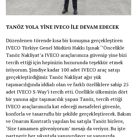
TANÖZ YOLA YİNE IVECO İLE DEVAM EDECEK
Düzenlenen törende kısa bir konuşma gerçekleştiren
IVECO Türkiye Genel Müdürü Hakkı Işınak ‘’Öncelikle
Tanöz Nakliyat’a IVECO araçlarımıza güvenip yine bizi
tercih ettiği için hepinizin huzurunda teşekkür etmek
istiyorum. Şimdiye kadar 100 adet IVECO araç satışı
gerçekleştirdiğimiz Tanöz Nakliyat ağır yük
taşımacılığında iddialı olan ve farklı özelliklere sahip 25
adet IVECO S-Way’i tercih etti. Özellikle ülkemizin dört
bir yanına ağır taşımacılık yapan Tanöz, tercih ettiği
IVECO araçlarımızla kat edeceği mesafeleri güvenle,
konforla ve tasarruflu bir şekilde gerçekleştirecek. Bakım
ve Onarım Kontratlı yapılan bu satışla Tanöz bizlere,
‘Size tamamen güveniyorum’ mesajı da veriyor. Bu işte
partneriz her sıkıntıda yanınızdayız ve yanınızda