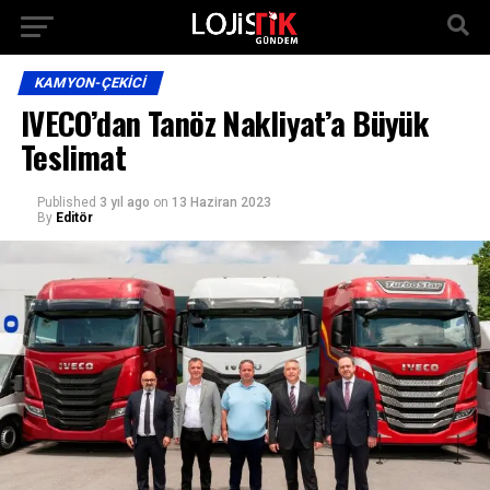
KAMYON-ÇEKICI
IVECO’dan Tanöz Nakliyat’a Büyük
Teslimat
Published
3 yıl ago
on
13 Haziran 2023
By
Editör