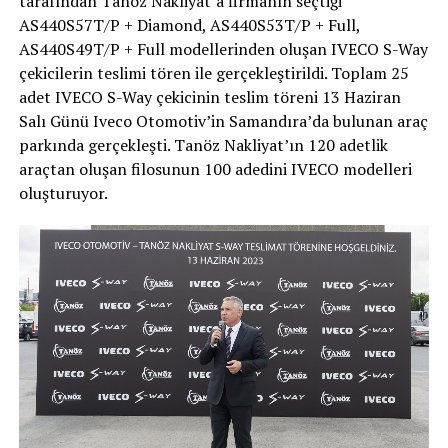
tarafından Tanöz Nakliyat’a firmanın seçtiği
AS440S57T/P + Diamond, AS440S53T/P + Full,
AS440S49T/P + Full modellerinden oluşan IVECO S-Way
çekicilerin teslimi tören ile gerçekleştirildi. Toplam 25
adet IVECO S-Way çekicinin teslim töreni 13 Haziran
Salı Günü Iveco Otomotiv’in Samandıra’da bulunan araç
parkında gerçekleşti. Tanöz Nakliyat’ın 120 adetlik
araçtan oluşan filosunun 100 adedini IVECO modelleri
oluşturuyor.