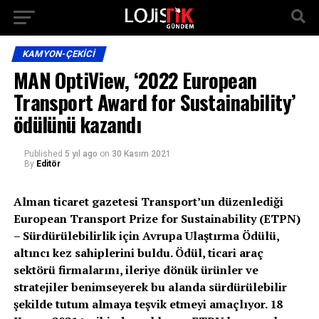
KAMYON-ÇEKICI
MAN OptiView, ‘2022 European
Transport Award for Sustainability’
ödülünü kazandı
Published
5 yıl ago
on
30 Kasım 2021
By
Editör
Alman ticaret gazetesi Transport’un düzenlediği
European Transport Prize for Sustainability (ETPN)
– Sürdürülebilirlik için Avrupa Ulaştırma Ödülü,
altıncı kez sahiplerini buldu. Ödül, ticari araç
sektörü firmalarını, ileriye dönük ürünler ve
stratejiler benimseyerek bu alanda sürdürülebilir
şekilde tutum almaya teşvik etmeyi amaçlıyor. 18