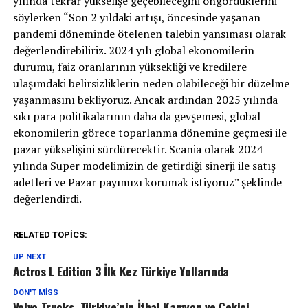
yılında tekrar yükselişe geçebileceğini öngördüklerini
söylerken “Son 2 yıldaki artışı, öncesinde yaşanan
pandemi döneminde ötelenen talebin yansıması olarak
değerlendirebiliriz. 2024 yılı global ekonomilerin
durumu, faiz oranlarının yüksekliği ve kredilere
ulaşımdaki belirsizliklerin neden olabileceği bir düzelme
yaşanmasını bekliyoruz. Ancak ardından 2025 yılında
sıkı para politikalarının daha da gevşemesi, global
ekonomilerin görece toparlanma dönemine geçmesi ile
pazar yükselişini sürdürecektir. Scania olarak 2024
yılında Super modelimizin de getirdiği sinerji ile satış
adetleri ve Pazar payımızı korumak istiyoruz” şeklinde
değerlendirdi.
RELATED TOPICS:
UP NEXT
Actros L Edition 3 İlk Kez Türkiye Yollarında
DON'T MISS
Volvo Trucks, Türkiye’nin İthal Kamyon ve Çekici