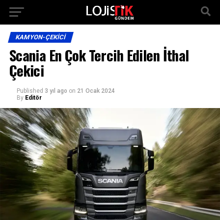
KAMYON-ÇEKICI
Scania En Çok Tercih Edilen İthal
Çekici
Published
3 yıl ago
on
21 Ocak 2024
By
Editör